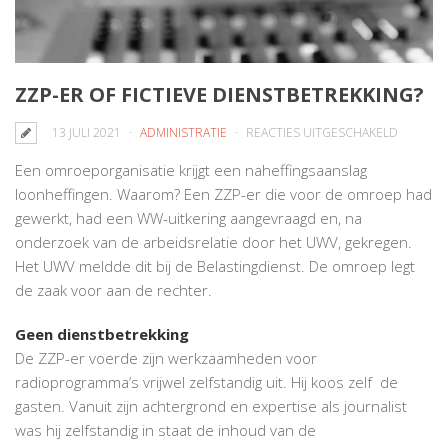
ZZP-ER OF FICTIEVE DIENSTBETREKKING?
VOOR
13 JULI 2021
ADMINISTRATIE
REACTIES UITGESCHAKELD
ZZP-
Een omroeporganisatie krijgt een naheffingsaanslag
ER
loonheffingen. Waarom? Een ZZP-er die voor de omroep had
OF
gewerkt, had een WW-uitkering aangevraagd en, na
FICTIEVE
onderzoek van de arbeidsrelatie door het UWV, gekregen.
DIENSTB
Het UWV meldde dit bij de Belastingdienst. De omroep legt
de zaak voor aan de rechter.
Geen dienstbetrekking
De ZZP-er voerde zijn werkzaamheden voor
radioprogramma’s vrijwel zelfstandig uit. Hij koos zelf de
gasten. Vanuit zijn achtergrond en expertise als journalist
was hij zelfstandig in staat de inhoud van de