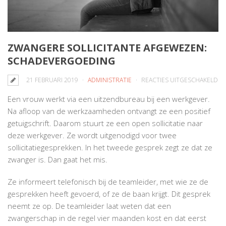
ZWANGERE SOLLICITANTE AFGEWEZEN:
SCHADEVERGOEDING
V
21 FEBRUARI 2019
ADMINISTRATIE
REACTIES UITGESCHAKELD
ZW
Een vrouw werkt via een uitzendbureau bij een werkgever.
SO
Na afloop van de werkzaamheden ontvangt ze een positief
AF
getuigschrift. Daarom stuurt ze een open sollicitatie naar
SC
deze werkgever. Ze wordt uitgenodigd voor twee
sollicitatiegesprekken. In het tweede gesprek zegt ze dat ze
zwanger is. Dan gaat het mis.
Ze informeert telefonisch bij de teamleider, met wie ze de
gesprekken heeft gevoerd, of ze de baan krijgt. Dit gesprek
neemt ze op. De teamleider laat weten dat een
zwangerschap in de regel vier maanden kost en dat eerst