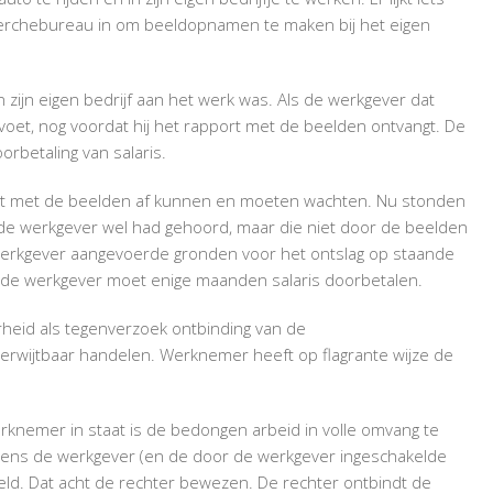
IN
herchebureau in om beeldopnamen te maken bij het eigen
EIGEN
BEDRIJF
 zijn eigen bedrijf aan het werk was. Als de werkgever dat
 voet, nog voordat hij het rapport met de beelden ontvangt. De
orbetaling van salaris.
rt met de beelden af kunnen en moeten wachten. Nu stonden
e de werkgever wel had gehoord, maar die niet door de beelden
erkgever aangevoerde gronden voor het ontslag op staande
en de werkgever moet enige maanden salaris doorbetalen.
heid als tegenverzoek ontbinding van de
rwijtbaar handelen. Werknemer heeft op flagrante wijze de
erknemer in staat is de bedongen arbeid in volle omvang te
tens de werkgever (en de door de werkgever ingeschakelde
eld. Dat acht de rechter bewezen. De rechter ontbindt de