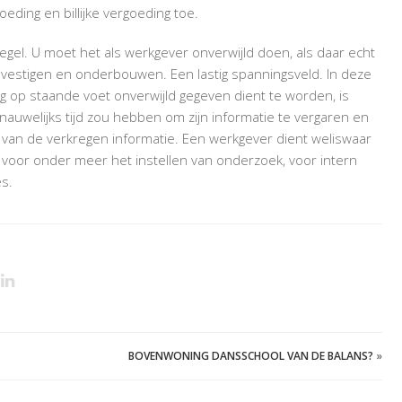
ding en billijke vergoeding toe.
gel. U moet het als werkgever onverwijld doen, als daar echt
bevestigen en onderbouwen. Een lastig spanningsveld. In deze
g op staande voet onverwijld gegeven dient te worden, is
t nauwelijks tijd zou hebben om zijn informatie te vergaren en
d van de verkregen informatie. Een werkgever dient weliswaar
 voor onder meer het instellen van onderzoek, voor intern
es.
BOVENWONING DANSSCHOOL VAN DE BALANS?
»