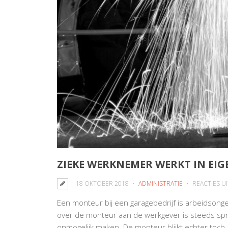
ZIEKE WERKNEMER WERKT IN EIG
18 OKTOBER 2018
ADMINISTRATIE
REACTIES U
Een monteur bij een garagebedrijf is arbeidsonges
over de monteur aan de werkgever is steeds spr
onmogelijk maken. De monteur blijkt echter toch aut