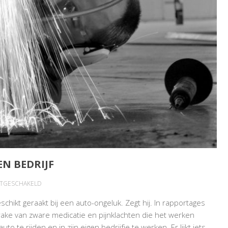
EN BEDRIJF
VOOR
ITGESCHAKELD
ZIEKE
chikt geraakt bij een auto-ongeluk. Zegt hij. In rapportages
WERKNEMER
ake van zware medicatie en pijnklachten die het werken
WERKT
o te rijden en in zijn eigen bedrijfje te werken. Er lijkt iets