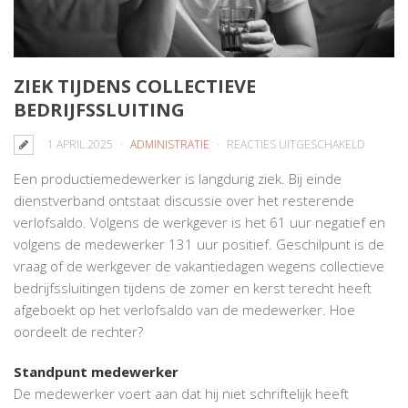
ZIEK TIJDENS COLLECTIEVE
BEDRIJFSSLUITING
VOOR
1 APRIL 2025
ADMINISTRATIE
REACTIES UITGESCHAKELD
ZIEK
Een productiemedewerker is langdurig ziek. Bij einde
TIJDENS
dienstverband ontstaat discussie over het resterende
COLLEC
verlofsaldo. Volgens de werkgever is het 61 uur negatief en
BEDRIJF
volgens de medewerker 131 uur positief. Geschilpunt is de
vraag of de werkgever de vakantiedagen wegens collectieve
bedrijfssluitingen tijdens de zomer en kerst terecht heeft
afgeboekt op het verlofsaldo van de medewerker. Hoe
oordeelt de rechter?
Standpunt medewerker
De medewerker voert aan dat hij niet schriftelijk heeft