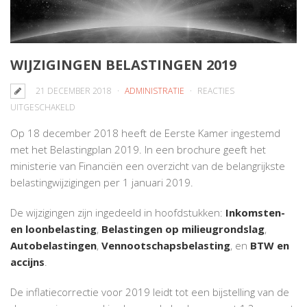
WIJZIGINGEN BELASTINGEN 2019
21 DECEMBER 2018
ADMINISTRATIE
REACTIES
VOOR
UITGESCHAKELD
WIJZIGINGEN
Op 18 december 2018 heeft de Eerste Kamer ingestemd
BELASTINGEN
met het Belastingplan 2019. In een brochure geeft het
2019
ministerie van Financiën een overzicht van de belangrijkste
belastingwijzigingen per 1 januari 2019.
De wijzigingen zijn ingedeeld in hoofdstukken:
Inkomsten-
en loonbelasting
,
Belastingen op milieugrondslag
,
Autobelastingen
,
Vennootschapsbelasting
, en
BTW en
accijns
.
De inflatiecorrectie voor 2019 leidt tot een bijstelling van de