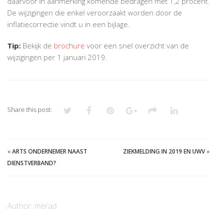
daarvoor in aanmerking komende bedragen met 1,2 procent.
De wijzigingen die enkel veroorzaakt worden door de
inflatiecorrectie vindt u in een bijlage.
Tip:
Bekijk de
brochure
voor een snel overzicht van de
wijzigingen per 1 januari 2019.
Share this post:
«
ARTS ONDERNEMER NAAST
ZIEKMELDING IN 2019 EN UWV
»
DIENSTVERBAND?
Author:
merad