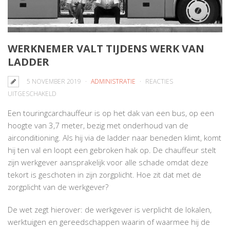
WERKNEMER VALT TIJDENS WERK VAN
LADDER
5 NOVEMBER 2019
ADMINISTRATIE
REACTIES
VOOR
UITGESCHAKELD
WERKNEMER
Een touringcarchauffeur is op het dak van een bus, op een
VALT
hoogte van 3,7 meter, bezig met onderhoud van de
TIJDENS
airconditioning. Als hij via de ladder naar beneden klimt, komt
WERK
hij ten val en loopt een gebroken hak op. De chauffeur stelt
VAN
zijn werkgever aansprakelijk voor alle schade omdat deze
LADDER
tekort is geschoten in zijn zorgplicht. Hoe zit dat met de
zorgplicht van de werkgever?
De wet zegt hierover: de werkgever is verplicht de lokalen,
werktuigen en gereedschappen waarin of waarmee hij de