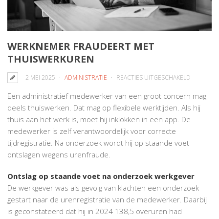
WERKNEMER FRAUDEERT MET
THUISWERKUREN
VOOR
2 MEI 2025
ADMINISTRATIE
REACTIES UITGESCHAKELD
WERKNEM
Een administratief medewerker van een groot concern mag
FRAUDEE
deels thuiswerken. Dat mag op flexibele werktijden. Als hij
MET
thuis aan het werk is, moet hij inklokken in een app. De
THUISWE
medewerker is zelf verantwoordelijk voor correcte
tijdregistratie. Na onderzoek wordt hij op staande voet
ontslagen wegens urenfraude.
Ontslag op staande voet na onderzoek werkgever
De werkgever was als gevolg van klachten een onderzoek
gestart naar de urenregistratie van de medewerker. Daarbij
is geconstateerd dat hij in 2024 138,5 overuren had