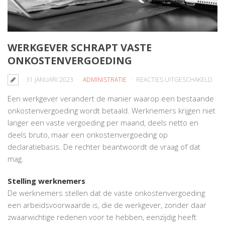
WERKGEVER SCHRAPT VASTE
ONKOSTENVERGOEDING
VO
31 JANUARI 2023
ADMINISTRATIE
REACTIES UITGESCHAKELD
WER
Een werkgever verandert de manier waarop een bestaande
SCH
onkostenvergoeding wordt betaald. Werknemers krijgen niet
VAS
langer een vaste vergoeding per maand, deels netto en
ONK
deels bruto, maar een onkostenvergoeding op
declaratiebasis. De rechter beantwoordt de vraag of dat
mag.
Stelling werknemers
De werknemers stellen dat de vaste onkostenvergoeding
een arbeidsvoorwaarde is, die de werkgever, zonder daar
zwaarwichtige redenen voor te hebben, eenzijdig heeft