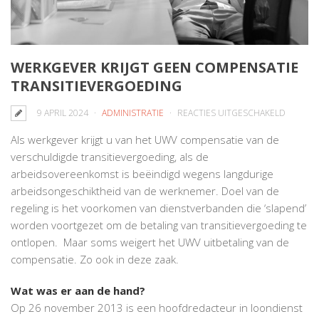
WERKGEVER KRIJGT GEEN COMPENSATIE
TRANSITIEVERGOEDING
VOOR
9 APRIL 2024
ADMINISTRATIE
REACTIES UITGESCHAKELD
WERKGE
Als werkgever krijgt u van het UWV compensatie van de
KRIJGT
verschuldigde transitievergoeding, als de
GEEN
arbeidsovereenkomst is beëindigd wegens langdurige
COMPEN
arbeidsongeschiktheid van de werknemer. Doel van de
TRANSI
regeling is het voorkomen van dienstverbanden die ‘slapend’
worden voortgezet om de betaling van transitievergoeding te
ontlopen. Maar soms weigert het UWV uitbetaling van de
compensatie. Zo ook in deze zaak.
Wat was er aan de hand?
Op 26 november 2013 is een hoofdredacteur in loondienst