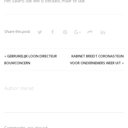
het salaris dat wel is betaald, maar te laat.
Share this post:
«
GEBRUIKELIJK LOON DIRECTEUR
KABINET BREIDT CORONASTEUN
BOUWCONCERN
VOOR ONDERNEMERS WEER UIT
»
Author:
merad
Comments are closed.