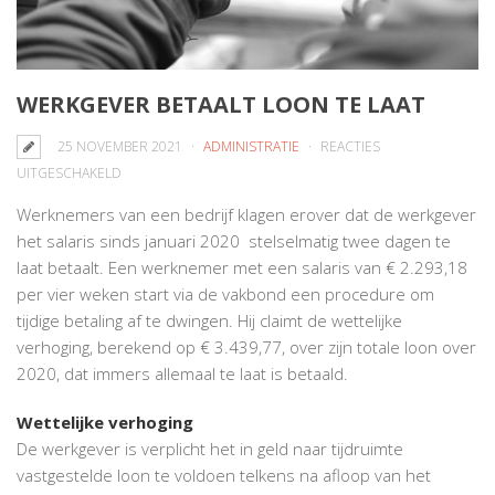
WERKGEVER BETAALT LOON TE LAAT
25 NOVEMBER 2021
ADMINISTRATIE
REACTIES
VOOR
UITGESCHAKELD
WERKGEVER
Werknemers van een bedrijf klagen erover dat de werkgever
BETAALT
het salaris sinds januari 2020 stelselmatig twee dagen te
LOON
laat betaalt. Een werknemer met een salaris van € 2.293,18
TE
per vier weken start via de vakbond een procedure om
LAAT
tijdige betaling af te dwingen. Hij claimt de wettelijke
verhoging, berekend op € 3.439,77, over zijn totale loon over
2020, dat immers allemaal te laat is betaald.
Wettelijke verhoging
De werkgever is verplicht het in geld naar tijdruimte
vastgestelde loon te voldoen telkens na afloop van het