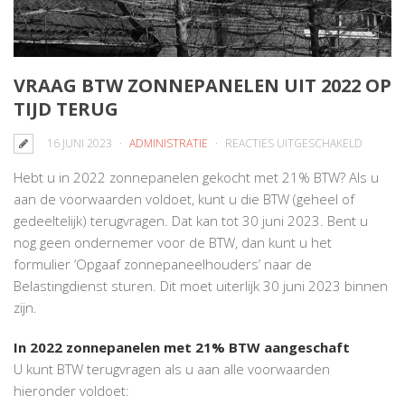
VRAAG BTW ZONNEPANELEN UIT 2022 OP
TIJD TERUG
VOOR
16 JUNI 2023
ADMINISTRATIE
REACTIES UITGESCHAKELD
VRAAG
Hebt u in 2022 zonnepanelen gekocht met 21% BTW? Als u
BTW
aan de voorwaarden voldoet, kunt u die BTW (geheel of
ZONNEP
gedeeltelijk) terugvragen. Dat kan tot 30 juni 2023. Bent u
UIT
nog geen ondernemer voor de BTW, dan kunt u het
2022
formulier ‘Opgaaf zonnepaneelhouders’ naar de
OP
Belastingdienst sturen. Dit moet uiterlijk 30 juni 2023 binnen
TIJD
zijn.
TERUG
In 2022 zonnepanelen met 21% BTW aangeschaft
U kunt BTW terugvragen als u aan alle voorwaarden
hieronder voldoet: