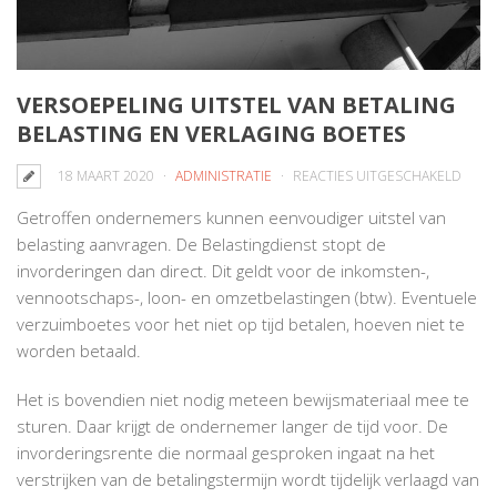
VERSOEPELING UITSTEL VAN BETALING
BELASTING EN VERLAGING BOETES
VOO
18 MAART 2020
ADMINISTRATIE
REACTIES UITGESCHAKELD
VERS
Getroffen ondernemers kunnen eenvoudiger uitstel van
UITST
belasting aanvragen. De Belastingdienst stopt de
VAN
invorderingen dan direct. Dit geldt voor de inkomsten-,
BETA
vennootschaps-, loon- en omzetbelastingen (btw). Eventuele
BELA
verzuimboetes voor het niet op tijd betalen, hoeven niet te
EN
worden betaald.
VERL
BOET
Het is bovendien niet nodig meteen bewijsmateriaal mee te
sturen. Daar krijgt de ondernemer langer de tijd voor. De
invorderingsrente die normaal gesproken ingaat na het
verstrijken van de betalingstermijn wordt tijdelijk verlaagd van