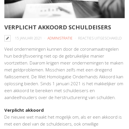
VERPLICHT AKKOORD SCHULDEISERS
VO
15 JANUARI 2021
ADMINISTRATIE
REACTIES UITGESCHAKELD
VER
Veel ondernemingen kunnen door de coronamaatregelen
AKK
hun bedrijfsvoering niet op de gebruikelijke manier
SCH
voortzetten. Daarom krijgen meer ondernemingen te maken
met geldproblemen. Misschien zelfs met een dreigend
faillissement. De Wet Homologatie Onderhands Akkoord kan
oplossing bieden. Sinds 1 januari 2021 is het makkelijker om
een akkoord te bereiken met schuldeisers en
aandeelhouders over de herstructurering van schulden.
Verplicht akkoord
De nieuwe wet maakt het mogelijk om, als er een akkoord is
met een deel van de schuldeisers, ook onwillige