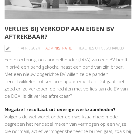
VERLIES BIJ VERKOOP AAN EIGEN BV
AFTREKBAAR?
VOOR
11 APRIL 2024
ADMINISTRATIE
REACTIES UITGESCHAKELD
VERLIE
Een directeur-grootaandeelhouder (DGA) van een BV heeft
BIJ
in privé een pand gekocht, naast een pand van zijn broer.
VERKO
Met een nieuw opgerichte BV willen ze de panden
AAN
herontwikkelen tot seniorenappartementen. Dat gaat niet
EIGEN
goed en ze verkopen de rechten met verlies aan de BV van
BV
de DGA. Is dit verlies aftrekbaar?
AFTREK
Negatief resultaat uit overige werkzaamheden?
Volgens de wet wordt onder een werkzaamheid mede
begrepen het rendabel maken van vermogen op een wijze
die normaal, actief vermogensbeheer te buiten gaat, zoals bij