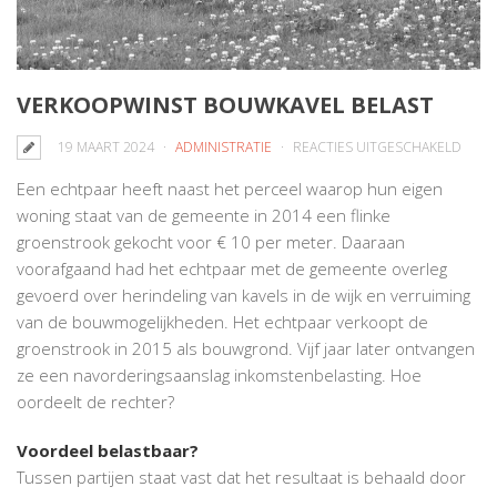
VERKOOPWINST BOUWKAVEL BELAST
VOO
19 MAART 2024
ADMINISTRATIE
REACTIES UITGESCHAKELD
VERK
Een echtpaar heeft naast het perceel waarop hun eigen
BOUW
woning staat van de gemeente in 2014 een flinke
BELA
groenstrook gekocht voor € 10 per meter. Daaraan
voorafgaand had het echtpaar met de gemeente overleg
gevoerd over herindeling van kavels in de wijk en verruiming
van de bouwmogelijkheden. Het echtpaar verkoopt de
groenstrook in 2015 als bouwgrond. Vijf jaar later ontvangen
ze een navorderingsaanslag inkomstenbelasting. Hoe
oordeelt de rechter?
Voordeel belastbaar?
Tussen partijen staat vast dat het resultaat is behaald door