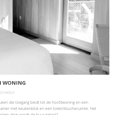
EN WONING
VOOR
ESCHAKELD
VERHUUR
keuken die toegang biedt tot de hoofdwoning en een
GASTENVERBLIJF
en kamer met keukenblok en een toilet/doucheruimte. Het
EIGEN
risten. Hoe wordt de huur belast?