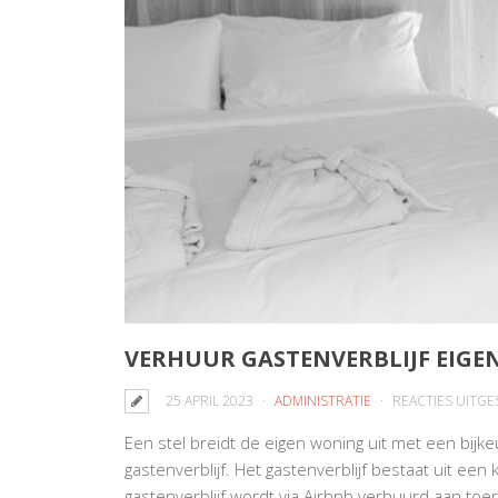
VERHUUR GASTENVERBLIJF EIG
25 APRIL 2023
ADMINISTRATIE
REACTIES UITG
Een stel breidt de eigen woning uit met een bij
gastenverblijf. Het gastenverblijf bestaat uit e
gastenverblijf wordt via Airbnb verhuurd aan toe