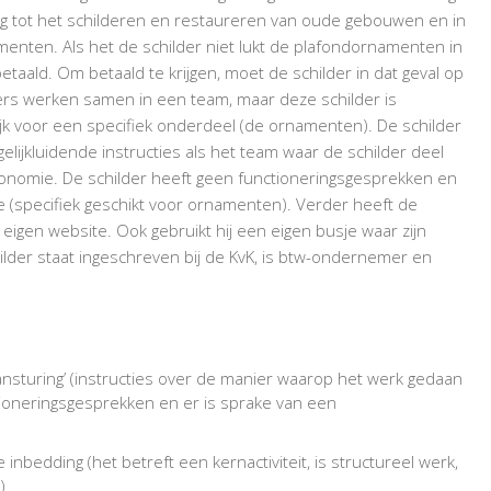
ng tot het schilderen en restaureren van oude gebouwen en in
menten. Als het de schilder niet lukt de plafondornamenten in
 betaald. Om betaald te krijgen, moet de schilder in dat geval op
ers werken samen in een team, maar deze schilder is
ijk voor een specifiek onderdeel (de ornamenten). De schilder
lijkluidende instructies als het team waar de schilder deel
onomie. De schilder heeft geen functioneringsgesprekken en
(specifiek geschikt voor ornamenten). Verder heeft de
eigen website. Ook gebruikt hij een eigen busje waar zijn
hilder staat ingeschreven bij de KvK, is btw-ondernemer en
ansturing’ (instructies over de manier waarop het werk gedaan
ioneringsgesprekken en er is sprake van een
 inbedding (het betreft een kernactiviteit, is structureel werk,
)