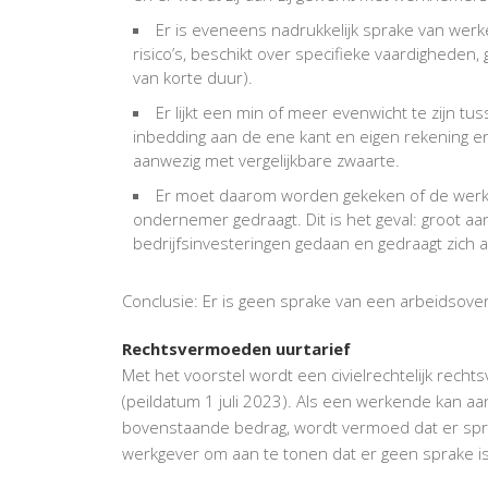
Er is eveneens nadrukkelijk sprake van werke
risico’s, beschikt over specifieke vaardigheden
van korte duur).
Er lijkt een min of meer evenwicht te zijn t
inbedding aan de ene kant en eigen rekening en 
aanwezig met vergelijkbare zwaarte.
Er moet daarom worden gekeken of de werke
ondernemer gedraagt. Dit is het geval: groot aa
bedrijfsinvesteringen gedaan en gedraagt zich a
Conclusie: Er is geen sprake van een arbeidsov
Rechtsvermoeden uurtarief
Met het voorstel wordt een civielrechtelijk rech
(peildatum 1 juli 2023). Als een werkende kan aa
bovenstaande bedrag, wordt vermoed dat er spr
werkgever om aan te tonen dat er geen sprake 