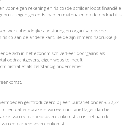
n voor eigen rekening en risico (de schilder loopt financiële
, gebruikt eigen gereedschap en materialen en de opdracht is
ussen werkinhoudelijke aansturing en organisatorische
risico aan de andere kant. Beide zijn immers nadrukkelijk
nde zich in het economisch verkeer doorgaans als
ntal opdrachtgevers, eigen website, heeft
dministratief als zelfstandig ondernemer.
ereenkomst.
tsvermoeden geïntroduceerd bij een uurtarief onder € 32,24
ntonen dat er sprake is van een uurtarief lager dan het
ake is van een arbeidsovereenkomst en is het aan de
is van een arbeidsovereenkomst.