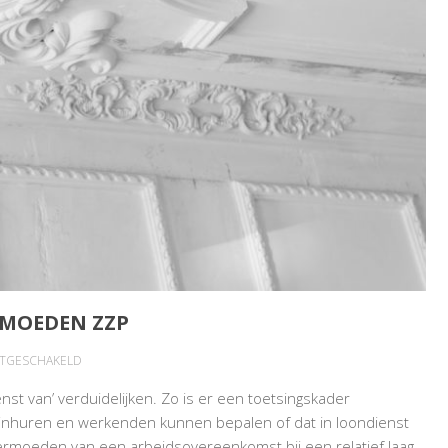
RMOEDEN ZZP
VOOR
ITGESCHAKELD
VERDUIDELIJKING
nst van’ verduidelijken. Zo is er een toetsingskader
EN
 inhuren en werkenden kunnen bepalen of dat in loondienst
RECHTSVERMOEDEN
vermoeden van een arbeidsovereenkomst bij een relatief laag