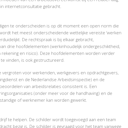
ZZP
in internetconsultatie gebracht.
digen te onderscheiden is op dit moment een open norm die
l wordt het meest onderscheidende wettelijke vereiste ‘werken
rduidelijkt. De rechtspraak is bij elkaar gebracht,
an drie hoofdelementen (werkinhoudelijk ondergeschiktheid,
n rekening en risico). Deze hoofdelementen worden verder
 te vinden, is ook gestructureerd.
 te vergroten voor werkenden, werkgevers en opdrachtgevers,
stingdienst en de Nederlandse Arbeidsinspectie) en de
beoordelen van arbeidsrelaties consistent is. Een
oeringsorganisaties (onder meer voor de handhaving) en de
lfstandige of werknemer kan worden gewerkt.
rijf te helpen. De schilder wordt toegevoegd aan een team
dracht bezig is. De schilder is gevraagd voor het team vanwege