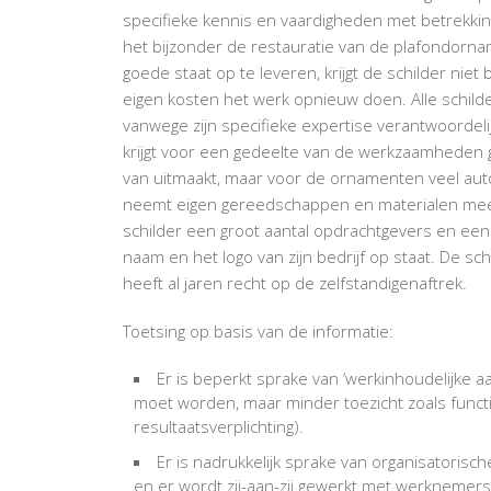
specifieke kennis en vaardigheden met betrekki
het bijzonder de restauratie van de plafondorna
goede staat op te leveren, krijgt de schilder niet
eigen kosten het werk opnieuw doen. Alle schild
vanwege zijn specifieke expertise verantwoordel
krijgt voor een gedeelte van de werkzaamheden ge
van uitmaakt, maar voor de ornamenten veel aut
neemt eigen gereedschappen en materialen mee 
schilder een groot aantal opdrachtgevers en een 
naam en het logo van zijn bedrijf op staat. De sc
heeft al jaren recht op de zelfstandigenaftrek.
Toetsing op basis van de informatie:
Er is beperkt sprake van ‘werkinhoudelijke a
moet worden, maar minder toezicht zoals funct
resultaatsverplichting).
Er is nadrukkelijk sprake van organisatorische
en er wordt zij-aan-zij gewerkt met werknemers