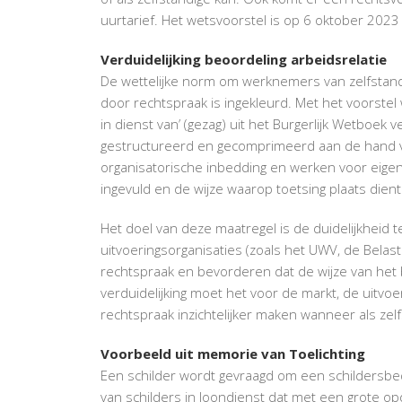
uurtarief. Het wetsvoorstel is op 6 oktober 2023 
Verduidelijking beoordeling arbeidsrelatie
De wettelijke norm om werknemers van zelfstan
door rechtspraak is ingekleurd. Met het voorste
in dienst van’ (gezag) uit het Burgerlijk Wetboek ve
gestructureerd en gecomprimeerd aan de hand v
organisatorische inbedding en werken voor eige
ingevuld en de wijze waarop toetsing plaats dient
Het doel van deze maatregel is de duidelijkheid
uitvoeringsorganisaties (zoals het UWV, de Bela
rechtspraak en bevorderen dat de wijze van het 
verduidelijking moet het voor de markt, de uitv
rechtspraak inzichtelijker maken wanneer als ze
Voorbeeld uit memorie van Toelichting
Een schilder wordt gevraagd om een schildersbed
van schilders in loondienst dat met een grote op