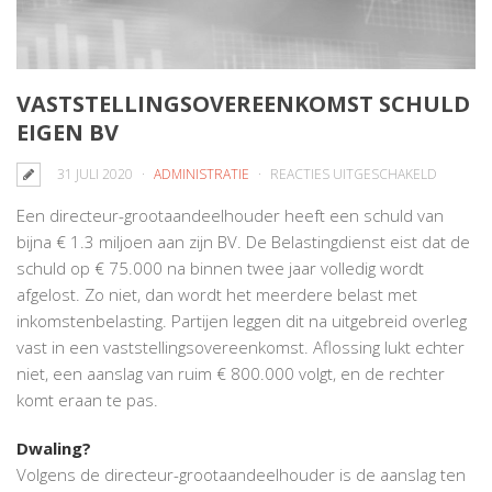
VASTSTELLINGSOVEREENKOMST SCHULD
EIGEN BV
VOOR
31 JULI 2020
ADMINISTRATIE
REACTIES UITGESCHAKELD
VASTST
Een directeur-grootaandeelhouder heeft een schuld van
SCHULD
bijna € 1.3 miljoen aan zijn BV. De Belastingdienst eist dat de
EIGEN
schuld op € 75.000 na binnen twee jaar volledig wordt
BV
afgelost. Zo niet, dan wordt het meerdere belast met
inkomstenbelasting. Partijen leggen dit na uitgebreid overleg
vast in een vaststellingsovereenkomst. Aflossing lukt echter
niet, een aanslag van ruim € 800.000 volgt, en de rechter
komt eraan te pas.
Dwaling?
Volgens de directeur-grootaandeelhouder is de aanslag ten