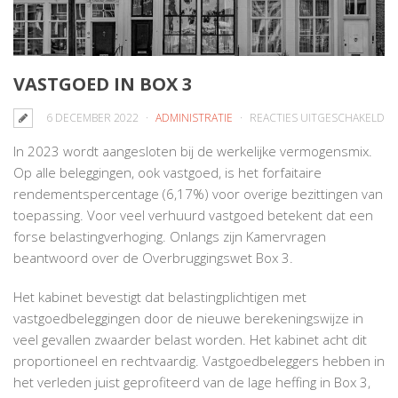
VASTGOED IN BOX 3
V
6 DECEMBER 2022
ADMINISTRATIE
REACTIES UITGESCHAKELD
VA
In 2023 wordt aangesloten bij de werkelijke vermogensmix.
IN
Op alle beleggingen, ook vastgoed, is het forfaitaire
BO
rendementspercentage (6,17%) voor overige bezittingen van
3
toepassing. Voor veel verhuurd vastgoed betekent dat een
forse belastingverhoging. Onlangs zijn Kamervragen
beantwoord over de Overbruggingswet Box 3.
Het kabinet bevestigt dat belastingplichtigen met
vastgoedbeleggingen door de nieuwe berekeningswijze in
veel gevallen zwaarder belast worden. Het kabinet acht dit
proportioneel en rechtvaardig. Vastgoedbeleggers hebben in
het verleden juist geprofiteerd van de lage heffing in Box 3,