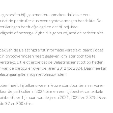
r toegezonden bijlagen moeten opmaken dat deze een
n dat de particulier dus over cryptovermogen beschikte. De
verklaringen heeft afgelegd en dat hij onjuiste
ndigheid of onzorgvuldigheid is gebeurd, acht de rechter niet
ek van de Belastingdienst informatie verstrekt, daarbij doet
 zijn cryptovermogen heeft gegeven, om later toch toe te
erstrekt. Dit leidt ertoe dat de Belastingdienst tot op heden
 van de particulier over de jaren 2012 tot 2024. Daarmee kan
lastingaangiften nog niet plaatsvinden.
hebben heeft hij telkens weer nieuwe standpunten naar voren
door de particulier in 2024 binnen een tijdbestek van enkele
coinbezit per 1 januari van de jaren 2021, 2022 en 2023. Deze
 de 37 en 300 stuks.