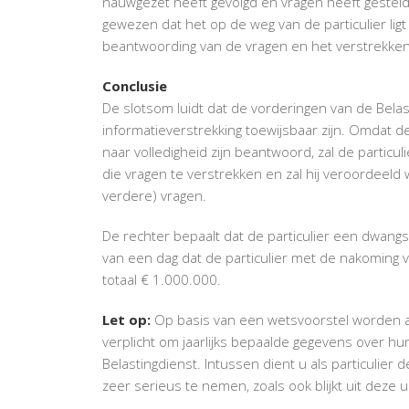
nauwgezet heeft gevolgd en vragen heeft gesteld
gewezen dat het op de weg van de particulier lig
beantwoording van de vragen en het verstrekken
Conclusie
De slotsom luidt dat de vorderingen van de Belas
informatieverstrekking toewijsbaar zijn. Omdat d
naar volledigheid zijn beantwoord, zal de particu
die vragen te verstrekken en zal hij veroordeeld
verdere) vragen.
De rechter bepaalt dat de particulier een dwangs
van een dag dat de particulier met de nakoming v
totaal € 1.000.000.
Let op:
Op basis van een wetsvoorstel worden a
verplicht om jaarlijks bepaalde gegevens over hu
Belastingdienst. Intussen dient u als particulier 
zeer serieus te nemen, zoals ook blijkt uit deze u