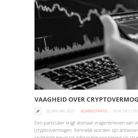
VAAGHEID OVER CRYPTOVERMOG
28 JANUARI 2025
ADMINISTRATIE
REACTIES UI
Een particulier krijgt alsmaar vragenbrieven van 
(crypto)vermogen. Kennelijk worden zijn antwoorde
rechterlijk bevel tot informatievoorziening op s