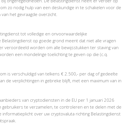
 bij ongeregeldheden. De Belastingdienst heeft er verder op
t om zo nodig hulp van een deskundige in te schakelen voor de
 van het gevraagde overzicht.
tingdienst tot volledige en onvoorwaardelijke
e Belastingdienst op goede grond meent dat niet alle vragen
lier veroordeeld worden om alle bewijsstukken ter staving van
 worden een mondelinge toelichting te geven op die (c.q.
om is verschuldigd van telkens € 2.500,- per dag of gedeelte
an de verplichtingen in gebreke blijft, met een maximum van in
anbieders van cryptodiensten in de EU per 1 januari 2026
n gebruikers te verzamelen, te controleren en te delen met de
de informatieplicht over uw cryptovaluta richting Belastingdienst
itspraak.