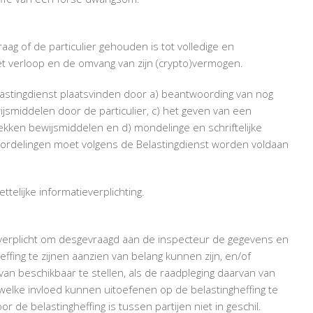
LEIDT
TOT
FORSE
raag of de particulier gehouden is tot volledige en
DWANGSOM
et verloop en de omvang van zijn (crypto)vermogen.
astingdienst plaatsvinden door a) beantwoording van nog
jsmiddelen door de particulier, c) het geven van een
ekken bewijsmiddelen en d) mondelinge en schriftelijke
ordelingen moet volgens de Belastingdienst worden voldaan
ettelijke informatieverplichting.
e verplicht om desgevraagd aan de inspecteur de gegevens en
effing te zijnen aanzien van belang kunnen zijn, en/of
an beschikbaar te stellen, als de raadpleging daarvan van
n welke invloed kunnen uitoefenen op de belastingheffing te
r de belastingheffing is tussen partijen niet in geschil.