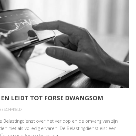
EN LEIDT TOT FORSE DWANGSOM
VOOR
TGESCHAKELD
VAAGHEID
de Belastingdienst over het verloop en de omvang van zijn
OVER
n niet als volledig ervaren. De Belastingdienst eist een
CRYPTOVERMOGEN
traffe van een forse dwangsom.