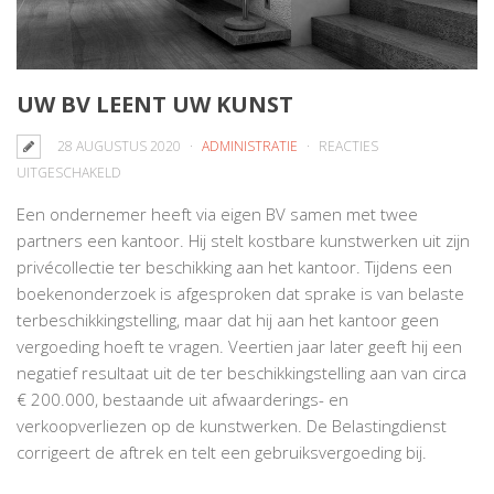
UW BV LEENT UW KUNST
28 AUGUSTUS 2020
ADMINISTRATIE
REACTIES
VOOR
UITGESCHAKELD
UW
Een ondernemer heeft via eigen BV samen met twee
BV
partners een kantoor. Hij stelt kostbare kunstwerken uit zijn
LEENT
privécollectie ter beschikking aan het kantoor. Tijdens een
UW
boekenonderzoek is afgesproken dat sprake is van belaste
KUNST
terbeschikkingstelling, maar dat hij aan het kantoor geen
vergoeding hoeft te vragen. Veertien jaar later geeft hij een
negatief resultaat uit de ter beschikkingstelling aan van circa
€ 200.000, bestaande uit afwaarderings- en
verkoopverliezen op de kunstwerken. De Belastingdienst
corrigeert de aftrek en telt een gebruiksvergoeding bij.