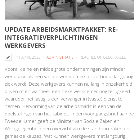
UPDATE ARBEIDSMARKTPAKKET: RE-
INTEGRATIEVERPLICHTINGEN
WERKGEVERS
VOOR
11 APRIL 2023
ADMINISTRATIE
REACTIES UITGESCHAKELD
UPDAT
Vooral kleine en middelgrote ondernemingen zijn minder
ARBEI
wendbaar als één van de werknemers onverhoopt langdurig
RE-
ziek wordt. Deze werkgevers kunnen nu lang in onzekerheid
INTEG
blijven of en wanneer een zieke werknemer nog terugkeert,
WERKG
waardoor het lastig is een vervanger in (vaste) dienst te
nemen. Hervorming van de arbeidsmarkt is een van de
doelstellingen van het kabinet. In een voortgangsbrief aan de
Tweede Kamer geeft de Minister van Sociale Zaken en
Werkgelegenheid een overzicht van de stand van zaken en
gemaakte keuzes. Wat kunnen werkgevers met langdurig