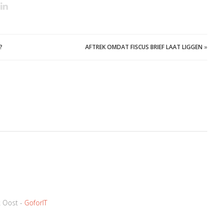
?
AFTREK OMDAT FISCUS BRIEF LAAT LIGGEN
»
k Oost -
GoforIT