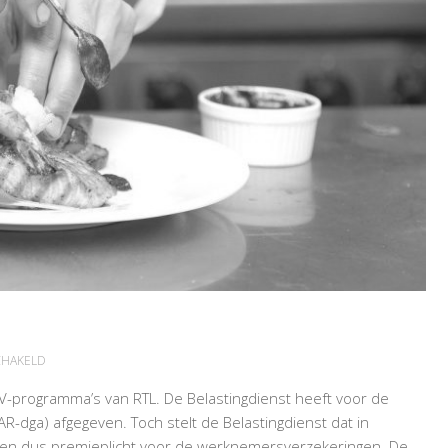
VOOR
CHAKELD
TV-
-programma’s van RTL. De Belastingdienst heeft voor de
KOK
-dga) afgegeven. Toch stelt de Belastingdienst dat in
WERKT
ng en dus premieplicht voor de werknemersverzekeringen. De