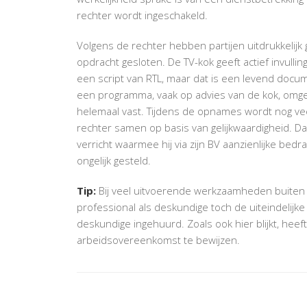
rechter wordt ingeschakeld.
Volgens de rechter hebben partijen uitdrukkel
opdracht gesloten. De TV-kok geeft actief invullin
een script van RTL, maar dat is een levend docum
een programma, vaak op advies van de kok, omgego
helemaal vast. Tijdens de opnames wordt nog ve
rechter samen op basis van gelijkwaardigheid. D
verricht waarmee hij via zijn BV aanzienlijke bedr
ongelijk gesteld.
Tip:
Bij veel uitvoerende werkzaamheden buiten d
professional als deskundige toch de uiteindelijk
deskundige ingehuurd. Zoals ook hier blijkt, heef
arbeidsovereenkomst te bewijzen.