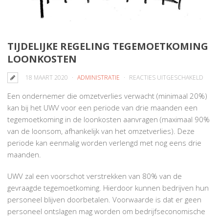
TIJDELIJKE REGELING TEGEMOETKOMING
LOONKOSTEN
VOO
18 MAART 2020
ADMINISTRATIE
REACTIES UITGESCHAKELD
TIJDEL
Een ondernemer die omzetverlies verwacht (minimaal 20%)
REGE
kan bij het UWV voor een periode van drie maanden een
TEGE
tegemoetkoming in de loonkosten aanvragen (maximaal 90%
LOON
van de loonsom, afhankelijk van het omzetverlies). Deze
periode kan eenmalig worden verlengd met nog eens drie
maanden.
UWV zal een voorschot verstrekken van 80% van de
gevraagde tegemoetkoming. Hierdoor kunnen bedrijven hun
personeel blijven doorbetalen. Voorwaarde is dat er geen
personeel ontslagen mag worden om bedrijfseconomische