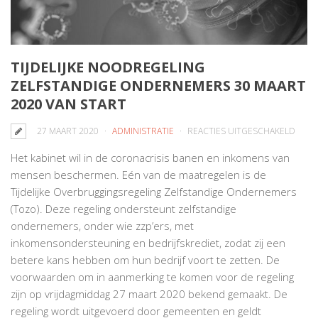
TIJDELIJKE NOODREGELING
ZELFSTANDIGE ONDERNEMERS 30 MAART
2020 VAN START
VOO
27 MAART 2020
ADMINISTRATIE
REACTIES UITGESCHAKELD
TIJDEL
Het kabinet wil in de coronacrisis banen en inkomens van
NOOD
mensen beschermen. Eén van de maatregelen is de
ZELF
Tijdelijke Overbruggingsregeling Zelfstandige Ondernemers
OND
(Tozo). Deze regeling ondersteunt zelfstandige
30
ondernemers, onder wie zzp’ers, met
MAAR
inkomensondersteuning en bedrijfskrediet, zodat zij een
2020
betere kans hebben om hun bedrijf voort te zetten. De
VAN
voorwaarden om in aanmerking te komen voor de regeling
STAR
zijn op vrijdagmiddag 27 maart 2020 bekend gemaakt. De
regeling wordt uitgevoerd door gemeenten en geldt