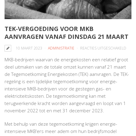
TEK-VERGOEDING VOOR MKB
AANVRAGEN VANAF DINSDAG 21 MAART
VOO
10 MAART 2023
ADMINISTRATIE
REACTIES UITGESCHAKELD
TEK-
MKB-bedrijven waarvan de energiekosten een relatief groot
VERG
deel uitmaken van de totale omzet kunnen vanaf 21 maart
VOO
de Tegemoetkoming Energiekosten (TEK) aanvragen. De TEK-
MKB
regeling is een tijdelijke tegemoetkoming voor energie-
AANV
intensieve MKB-bedrijven voor de gestegen gas- en
VANA
elektriciteitskosten. De tegemoetkoming kan met
DINS
terugwerkende kracht worden aangevraagd en loopt van 1
21
november 2022 tot en met 31 december 2023.
MAAR
Met behulp van deze tegemoetkoming krijgen energie-
intensieve MKB’ers meer adem om hun bedrijfsmodel