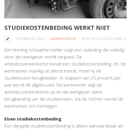
STUDIEKOSTENBEDING WERKT NIET
V
18 FEBRUARI 2021
ADMINISTRATIE
REACTIES UITGESCHAKELD
ST
Een leerling schadehersteller volgt een opleiding die volledig
WE
door zijn werkgever wordt vergoed. De
NI
arbeidsovereenkomst bevat een studiekostenbeding. Als de
werknemer vrijwillig uit dienst treedt, moet hij de
studiekosten terugbetalen. In stappen van 25 procent per
jaar wordt dit afgebouwd. De werknemer zegt de
arbeidsovereenkomst op en de werkgever claimt
terugbetaling van de studiekosten. Via de rechter verzet de
werknemer zich hiertegen.
Eisen studiekostenbeding
Een dergelijk studiekostenbeding is alleen aanvaardbaar als