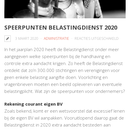
SPEERPUNTEN BELASTINGDIENST 2020
VOOR
3 MAART 2020
ADMINISTRATIE
REACTIES UITGESCHAKELD
SPEER
In het jaarplan 2020 heeft de Belastingdienst onder meer
BELAS
aangegeven welke speerpunten bij de handhaving en
2020
controle extra aandacht krijgen. Zo heeft de Belastingdienst
ontdekt dat zo’n 300.000 stichtingen en verenigingen voor
geen enkele belasting aangifte doen. Voorlichting en
vragenbrieven moeten een beeld opleveren van eventuele
belastingplicht. Wat zijn de speerpunten voor ondernemers?
Rekening courant eigen BV
Zoals bekend, komt er een wetsvoorstel dat excessief lenen
bij de eigen BV wil aanpakken. Vooruitlopend daarop gaat de
Belastingdienst in 2020 extra aandacht besteden aan