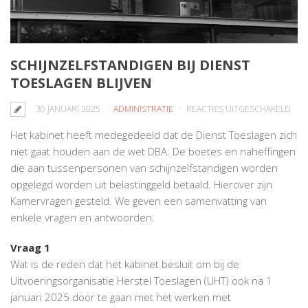
SCHIJNZELFSTANDIGEN BIJ DIENST
TOESLAGEN BLIJVEN
VO
30 JANUARI 2025
ADMINISTRATIE
REACTIES UITGESCHAKELD
SCH
Het kabinet heeft medegedeeld dat de Dienst Toeslagen zich
BIJ
niet gaat houden aan de wet DBA. De boetes en naheffingen
DIE
die aan tussenpersonen van schijnzelfstandigen worden
TOE
opgelegd worden uit belastinggeld betaald. Hierover zijn
BLIJ
Kamervragen gesteld. We geven een samenvatting van
enkele vragen en antwoorden.
Vraag 1
Wat is de reden dat het kabinet besluit om bij de
Uitvoeringsorganisatie Herstel Toeslagen (UHT) ook na 1
januari 2025 door te gaan met het werken met