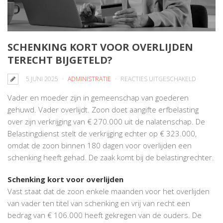
SCHENKING KORT VOOR OVERLIJDEN
TERECHT BIJGETELD?
VOOR
5 JUNI 2025
ADMINISTRATIE
REACTIES UITGESCHAKELD
SCHENKI
Vader en moeder zijn in gemeenschap van goederen
KORT
gehuwd. Vader overlijdt. Zoon doet aangifte erfbelasting
VOOR
over zijn verkrijging van € 270.000 uit de nalatenschap. De
OVERLIJ
Belastingdienst stelt de verkrijging echter op € 323.000,
TERECHT
omdat de zoon binnen 180 dagen voor overlijden een
BIJGETEL
schenking heeft gehad. De zaak komt bij de belastingrechter.
Schenking kort voor overlijden
Vast staat dat de zoon enkele maanden voor het overlijden
van vader ten titel van schenking en vrij van recht een
bedrag van € 106.000 heeft gekregen van de ouders. De