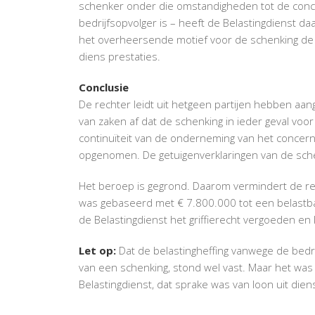
schenker onder die omstandigheden tot de concl
bedrijfsopvolger is – heeft de Belastingdienst d
het overheersende motief voor de schenking de 
diens prestaties.
Conclusie
De rechter leidt uit hetgeen partijen hebben aang
van zaken af dat de schenking in ieder geval voo
continuïteit van de onderneming van het concern,
opgenomen. De getuigenverklaringen van de sche
Het beroep is gegrond. Daarom vermindert de r
was gebaseerd met € 7.800.000 tot een belastb
de Belastingdienst het griffierecht vergoeden en 
Let op:
Dat de belastingheffing vanwege de bedrij
van een schenking, stond wel vast. Maar het wa
Belastingdienst, dat sprake was van loon uit dien