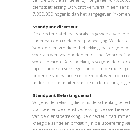
dienstbetrekking. Dit wordt verwerkt in een aans
7.800.000 hoger is dan het aangegeven inkomen.
Standpunt directeur
De directeur stelt dat sprake is geweest van een
kader van een reële bedrijfsopvolging. Verder ste
‘voordeel’ en zijn dienstbetrekking, dat er gee
voor zijn werkzaamheden en dat het ‘voordeel’ op
wordt ervaren. De schenking is volgens de direc
hij de aandelen verkregen omdat hij de meest ges
onder de voorwaarde om deze ook weer (om niet)
anders de continuïteit van de onderneming in g
Standpunt Belastingdienst
Volgens de Belastingdienst is de schenking terec
voordeel en de dienstbetrekking. De overheersen
van de dienstbetrekking. De directeur had imme
kreeg de aandelen omdat hij in de uitoefening va
de schenker. Ook de door de directeur geschets