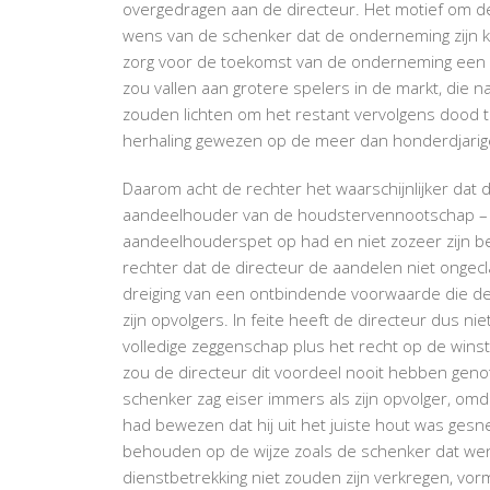
overgedragen aan de directeur. Het motief om d
wens van de schenker dat de onderneming zijn k
zorg voor de toekomst van de onderneming een gr
zou vallen aan grotere spelers in de markt, die naa
zouden lichten om het restant vervolgens dood te
herhaling gewezen op de meer dan honderdjarige h
Daarom acht de rechter het waarschijnlijker dat 
aandeelhouder van de houdstervennootschap – bij
aandeelhouderspet op had en niet zozeer zijn be
rechter dat de directeur de aandelen niet ongec
dreiging van een ontbindende voorwaarde die de 
zijn opvolgers. In feite heeft de directeur dus n
volledige zeggenschap plus het recht op de winste
zou de directeur dit voordeel nooit hebben gen
schenker zag eiser immers als zijn opvolger, omdat
had bewezen dat hij uit het juiste hout was gesn
behouden op de wijze zoals de schenker dat wens
dienstbetrekking niet zouden zijn verkregen, vorm