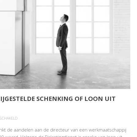
IJGESTELDE SCHENKING OF LOON UIT
VOOR
ESCHAKELD
SCHENKING
nkt de aandelen aan de directeur van een werkmaatschappij
AANDELEN:
0 waard. Volgens de Belastingdienst is sprake van loon uit