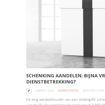
SCHENKING AANDELEN: BIJNA VR
DIENSTBETREKKING?
6 MAART 2026
ADMINISTRATIE
REACTIES UITG
De enig aandeelhouder van een Holding-BV sche
van die BV. De aandelen zijn ongeveer € 7.800.00