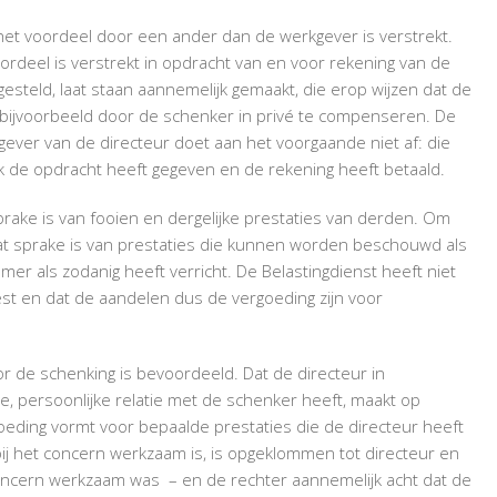
 het voordeel door een ander dan de werkgever is verstrekt.
voordeel is verstrekt in opdracht van en voor rekening van de
esteld, laat staan aannemelijk gemaakt, die erop wijzen dat de
, bijvoorbeeld door de schenker in privé te compenseren. De
ever van de directeur doet aan het voorgaande niet af: die
 de opdracht heeft gegeven en de rekening heeft betaald.
prake is van fooien en dergelijke prestaties van derden. Om
dat sprake is van prestaties die kunnen worden beschouwd als
er als zodanig heeft verricht. De Belastingdienst heeft niet
st en dat de aandelen dus de vergoeding zijn voor
or de schenking is bevoordeeld. Dat de directeur in
e, persoonlijke relatie met de schenker heeft, maakt op
oeding vormt voor bepaalde prestaties die de directeur heeft
 bij het concern werkzaam is, is opgeklommen tot directeur en
t concern werkzaam was – en de rechter aannemelijk acht dat de