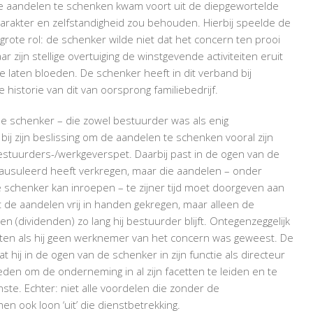
e aandelen te schenken kwam voort uit de diepgewortelde
arakter en zelfstandigheid zou behouden. Hierbij speelde de
ote rol: de schenker wilde niet dat het concern ten prooi
r zijn stellige overtuiging de winstgevende activiteiten eruit
 laten bloeden. De schenker heeft in dit verband bij
istorie van dit van oorsprong familiebedrijf.
de schenker – die zowel bestuurder was als enig
 zijn beslissing om de aandelen te schenken vooral zijn
stuurders-/werkgeverspet. Daarbij past in de ogen van de
lausuleerd heeft verkregen, maar die aandelen – onder
schenker kan inroepen – te zijner tijd moet doorgeven aan
iet de aandelen vrij in handen gekregen, maar alleen de
n (dividenden) zo lang hij bestuurder blijft. Ontegenzeggelijk
oten als hij geen werknemer van het concern was geweest. De
 hij in de ogen van de schenker in zijn functie als directeur
eden om de onderneming in al zijn facetten te leiden en te
te. Echter: niet alle voordelen die zonder de
en ook loon ‘uit’ die dienstbetrekking.