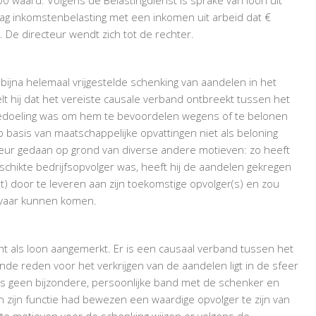
BIJNA
lag inkomstenbelasting met een inkomen uit arbeid dat €
VRIJGESTELDE
 De directeur wendt zich tot de rechter.
SCHENKING
OF
LOON
 bijna helemaal vrijgestelde schenking van aandelen in het
UIT
lt hij dat het vereiste causale verband ontbreekt tussen het
DIENSTBETREKKING?
n bedoeling was om hem te bevoordelen wegens of te belonen
 basis van maatschappelijke opvattingen niet als beloning
teur gedaan op grond van diverse andere motieven: zo heeft
chikte bedrijfsopvolger was, heeft hij de aandelen gekregen
 door te leveren aan zijn toekomstige opvolger(s) en zou
evaar kunnen komen.
ht als loon aangemerkt. Er is een causaal verband tussen het
de reden voor het verkrijgen van de aandelen ligt in de sfeer
rs geen bijzondere, persoonlijke band met de schenker en
n zijn functie had bewezen een waardige opvolger te zijn van
te motieven voor de schenking wijzen er volgens de