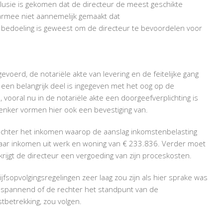
usie is gekomen dat de directeur de meest geschikte
aarmee niet aannemelijk gemaakt dat
bedoeling is geweest om de directeur te bevoordelen voor
evoerd, de notariële akte van levering en de feitelijke gang
r een belangrijk deel is ingegeven met het oog op de
 vooral nu in de notariële akte een doorgeefverplichting is
nker vormen hier ook een bevestiging van.
echter het inkomen waarop de aanslag inkomstenbelasting
aar inkomen uit werk en woning van € 233.836. Verder moet
krijgt de directeur een vergoeding van zijn proceskosten.
fsopvolgingsregelingen zeer laag zou zijn als hier sprake was
s spannend of de rechter het standpunt van de
stbetrekking, zou volgen.