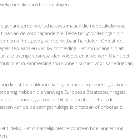
evelijk het akkoord te homologeren.
de gehanteerde voorschotsystematiek die noodzakelijk was
tijde van de coronapandemie. Deze terugvorderingen zijn
rkomen of het gevolg van verwijtbaar handelen. Omdat de
gels ten aanzien van kwijtschelding. Het zou wrang zijn als
 alle overige voorwaarden voldoet en in de kern financieel
chuld niet in aanmerking zou kunnen komen voor sanering van
stingdienst toch akkoord kan gaan met een saneringsakkoord
 vordering hebben die vanwege Europese Staatssteunregels
n het saneringsakkoord. Dit geldt echter niet als de
laten van de belastingschuldige is ontstaan of onbetaald
 tijdelijk. Het is namelijk niet te voorzien hoe lang er nog
den.