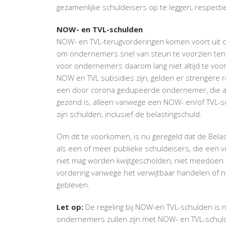
gezamenlijke schuldeisers op te leggen, respecti
NOW- en TVL-schulden
NOW- en TVL-terugvorderingen komen voort uit 
om ondernemers snel van steun te voorzien ten 
voor ondernemers daarom lang niet altijd te voo
NOW en TVL subsidies zijn, gelden er strengere re
een door corona gedupeerde ondernemer, die aan
gezond is, alleen vanwege een NOW- en/of TVL-s
zijn schulden, inclusief de belastingschuld.
Om dit te voorkomen, is nu geregeld dat de Bela
als een of meer publieke schuldeisers, die een
niet mag worden kwijtgescholden, niet meedoen aa
vordering vanwege het verwijtbaar handelen of na
gebleven.
Let op:
De regeling bij NOW-en TVL-schulden is niet
ondernemers zullen zijn met NOW- en TVL-schul