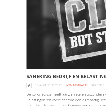
SANERING BEDRIJF EN BELASTIN
18 AUGUSTUS 2022
ADMINISTRATIE
REACTIES
De coronacrisis heeft aanzienlijke en uitzonder
Belastingdienst voert daarom een ruimhartig uitst
saneringsakkoorden tijdelijk genoegen nemen me