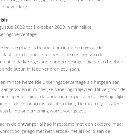
BELASTINGDIENST
den bevorderd.
isis
gustus 2022 tot 1 oktober 2023 in minnelijke
keringspercentage.
 de eerste plaats is bedoeld om in de kern gezonde
last extra te ondersteunen in de nasleep van de
men dat in de kern gezonde ondernemingen die steun hebben
leende steun in feite verloren zou gaan.
 ten minste hetzelfde uitkeringspercentage als hetgeen aan
aangeboden in minnelijke saneringstrajecten. Dit vergroot de
nemingen en biedt de ondernemer perspectief. Het tijdelijke
ie met de coronacrisis tot uitdrukking. De maatregel is alleen
 waarbij de onderneming wordt voortgezet.
 waarin de ontvanger al had ingestemd met een akkoord, maar
wordt voorgelegd met het verzoek het akkoord aan de