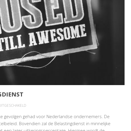
GDIENST
VOOR
 UITGESCHAKELD
SANERING
lijke gevolgen gehad voor Nederlandse ondernemers. De
BEDRIJF
elbeleid. Bovendien zal de Belastingdienst in minnelijke
EN
t een lager uitkeringspercentage. Hiermee wordt de