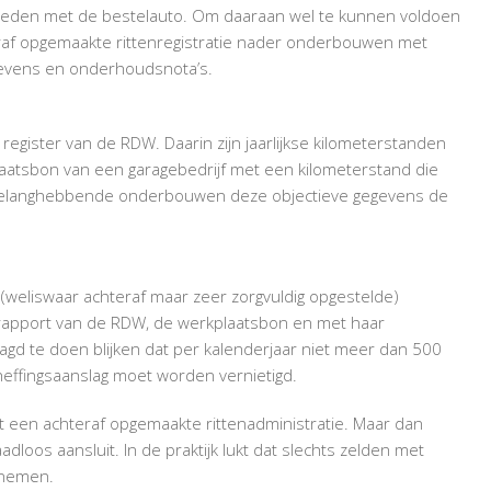
gereden met de bestelauto. Om daaraan wel te kunnen voldoen
raf opgemaakte rittenregistratie nader onderbouwen met
gevens en onderhoudsnota’s.
register van de RDW. Daarin zijn jaarlijkse kilometerstanden
aatsbon van een garagebedrijf met een kilometerstand die
belanghebbende onderbouwen deze objectieve gegevens de
(weliswaar achteraf maar zeer zorgvuldig opgestelde)
llerrapport van de RDW, de werkplaatsbon en met haar
aagd te doen blijken dat per kalenderjaar niet meer dan 500
heffingsaanslag moet worden vernietigd.
t een achteraf opgemaakte rittenadministratie. Maar dan
oos aansluit. In de praktijk lukt dat slechts zelden met
 nemen.