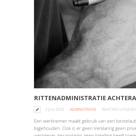
RITTENADMINISTRATIE ACHTER
3 JULI 2020
ADMINISTRATIE
REACTIES UITGESC
Een werknemer maakt gebruik van een bestelauto 
bijgehouden. Ook is er geen Verklaring geen priv
werkgever desondanks geen bijtelling heeft toeg