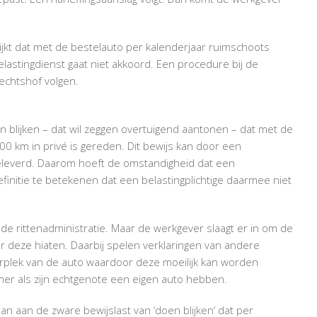
GOEDGEKEURD
lijkt dat met de bestelauto per kalenderjaar ruimschoots
lastingdienst gaat niet akkoord. Een procedure bij de
echtshof volgen.
blijken – dat wil zeggen overtuigend aantonen – dat met de
0 km in privé is gereden. Dit bewijs kan door een
 geleverd. Daarom hoeft de omstandigheid dat een
definitie te betekenen dat een belastingplichtige daarmee niet
de rittenadministratie. Maar de werkgever slaagt er in om de
r deze hiaten. Daarbij spelen verklaringen van andere
plek van de auto waardoor deze moeilijk kan worden
mer als zijn echtgenote een eigen auto hebben.
n aan de zware bewijslast van ‘doen blijken’ dat per