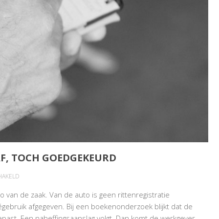
AF, TOCH GOEDGEKEURD
VOOR
HAKELD
RITTENADMINISTRATIE
van de zaak. Van de auto is geen rittenregistratie
ACHTERAF,
égebruik afgegeven. Bij een boekenonderzoek blijkt dat de
TOCH
epast. Een naheffingsaanslag volgt. Dan komt de werkgever