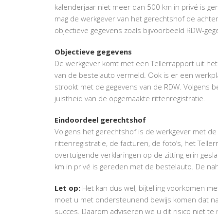
kalenderjaar niet meer dan 500 km in privé is 
mag de werkgever van het gerechtshof de achte
objectieve gegevens zoals bijvoorbeeld RDW-ge
Objectieve gegevens
De werkgever komt met een Tellerrapport uit het 
van de bestelauto vermeld. Ook is er een werkpl
strookt met de gegevens van de RDW. Volgens 
juistheid van de opgemaakte rittenregistratie.
Eindoordeel gerechtshof
Volgens het gerechtshof is de werkgever met de 
rittenregistratie, de facturen, de foto’s, het Te
overtuigende verklaringen op de zitting erin gesl
km in privé is gereden met de bestelauto. De na
Let op:
Het kan dus wel, bijtelling voorkomen me
moet u met ondersteunend bewijs komen dat naadl
succes. Daarom adviseren we u dit risico niet te