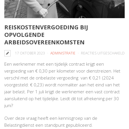
REISKOSTENVERGOEDING BIJ
OPVOLGENDE
ARBEIDSOVEREENKOMSTEN
V
17 OKTOBER 2023
ADMINISTRATIE
REACTIES UITGESCHAKELD
RE
Een werknemer met een tijdelijk contract krijgt een
BIJ
vergoeding van € 0,30 per kilometer voor dienstreizen. Het
O
verschil met de onbelaste vergoeding van € 0,21 (2024
AR
voorgesteld: € 0,23) wordt normaliter aan het eind van het
jaar belast. Per 1 juli krijgt de werknemer een vast contract
aansluitend op het tijdelijke. Leidt dit tot afrekening per 30
juni?
Over deze vraag heeft een kennisgroep van de
Belastingdienst een standpunt gepubliceerd.