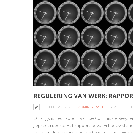
REGULERING VAN WERK: RAPPORT
6 FEBRUARI 2020
ADMINISTRATIE
REACTIES UI
Onlangs is het rapport van de Commissie Reguler
gepresenteerd. Het rapport bevat vijf bouwstene
artikelen. In de vierde bouwsteen gaat het over 