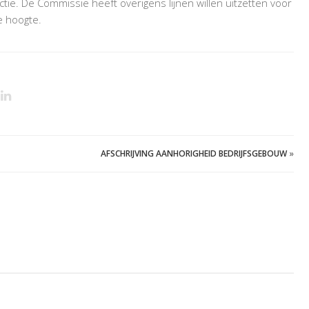
actie. De Commissie heeft overigens lijnen willen uitzetten voor
 hoogte.
AFSCHRIJVING AANHORIGHEID BEDRIJFSGEBOUW
»