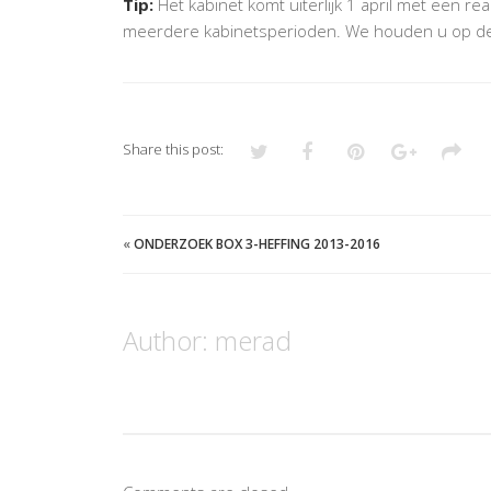
Tip:
Het kabinet komt uiterlijk 1 april met een re
meerdere kabinetsperioden. We houden u op de
Share this post:
«
ONDERZOEK BOX 3-HEFFING 2013-2016
Author:
merad