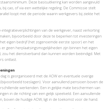
bestaansminimum. Deze basisuitkering kan worden aangevuld
 bij cao, of via een wettelijke regeling. De Commissie stelt
rallel loopt met de periode waarin werkgevers bij ziekte het
ntegratieverplichtingen van de werkgever, naast verkorting
 maken, bijvoorbeeld door deze te beperken tot investeringen
het eigen bedrijf (het zogenoemde eerste spoor) en het
s er geen herplaatsingsmogelijkheden zijn binnen het eigen
d, zou het dienstverband dan kunnen worden beëindigd. Met
s ontlast.
ieningen
ag is georganiseerd met de AOW en eventuele overige
 (bijvoorbeeld toeslagen). Voor aanvullend pensioen boven de
erschillende werkenden. Een in gelijke mate beschermen van
en in de richting van een gelijk speelveld. Een aanvullende
n, boven de huidige AOW, ligt in de toekomst voor de hand.