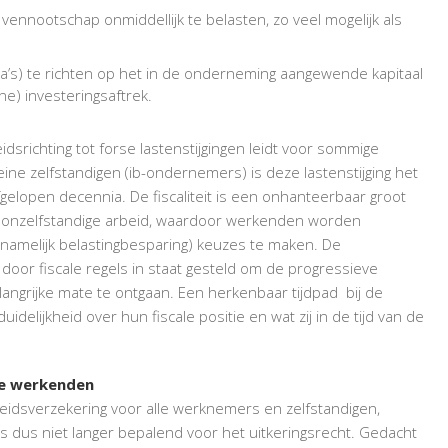
 vennootschap onmiddellijk te belasten, zo veel mogelijk als
 dga’s) te richten op het in de onderneming aangewende kapitaal
e) investeringsaftrek.
dsrichting tot forse lastenstijgingen leidt voor sommige
ine zelfstandigen (ib-ondernemers) is deze lastenstijging het
afgelopen decennia. De fiscaliteit is een onhanteerbaar groot
 onzelfstandige arbeid, waardoor werkenden worden
namelijk belastingbesparing) keuzes te maken. De
ijn door fiscale regels in staat gesteld om de progressieve
langrijke mate te ontgaan. Een herkenbaar tijdpad bij de
delijkheid over hun fiscale positie en wat zij in de tijd van de
le werkenden
idsverzekering voor alle werknemers en zelfstandigen,
 dus niet langer bepalend voor het uitkeringsrecht. Gedacht