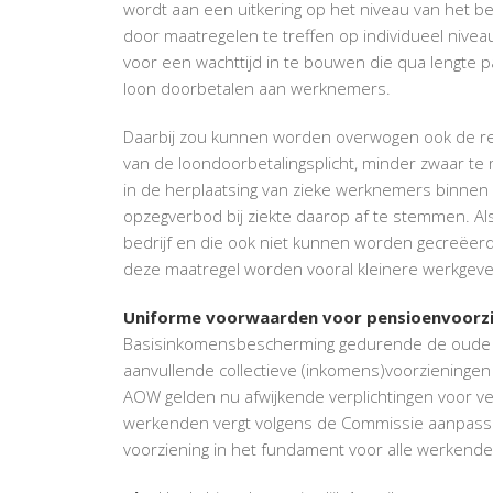
wordt aan een uitkering op het niveau van het 
door maatregelen te treffen op individueel niveau,
voor een wachttijd in te bouwen die qua lengte pa
loon doorbetalen aan werknemers.
Daarbij zou kunnen worden overwogen ook de re-i
van de loondoorbetalingsplicht, minder zwaar te
in de herplaatsing van zieke werknemers binnen 
opzegverbod bij ziekte daarop af te stemmen. Al
bedrijf en die ook niet kunnen worden gecreëer
deze maatregel worden vooral kleinere werkgever
Uniforme voorwaarden voor pensioenvoorz
Basisinkomensbescherming gedurende de oude d
aanvullende collectieve (inkomens)voorzieningen
AOW gelden nu afwijkende verplichtingen voor v
werkenden vergt volgens de Commissie aanpassing
voorziening in het fundament voor alle werkende