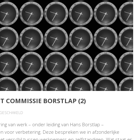
 COMMISSIE BORSTLAP (2)
VOOR
TGESCHAKELD
REGULERING
ing van werk – onder leiding van Hans Borstlap –
VAN
n voor verbetering. Deze bespreken we in afzonderlijke
WERK:
het verschil tussen werknemers en zelfstandigen. Wat staat er