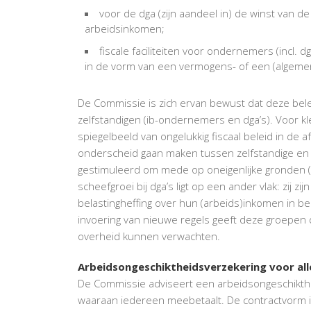
voor de dga (zijn aandeel in) de winst van de
arbeidsinkomen;
fiscale faciliteiten voor ondernemers (incl.
in de vorm van een vermogens- of een (algemen
De Commissie is zich ervan bewust dat deze belei
zelfstandigen (ib-ondernemers en dga’s). Voor kle
spiegelbeeld van ongelukkig fiscaal beleid in de 
onderscheid gaan maken tussen zelfstandige en
gestimuleerd om mede op oneigenlijke gronden (
scheefgroei bij dga’s ligt op een ander vlak: zij z
belastingheffing over hun (arbeids)inkomen in be
invoering van nieuwe regels geeft deze groepen dui
overheid kunnen verwachten.
Arbeidsongeschiktheidsverzekering voor al
De Commissie adviseert een arbeidsongeschikthe
waaraan iedereen meebetaalt. De contractvorm is