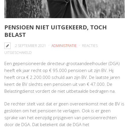
PENSIOEN NIET UITGEKEERD, TOCH
BELAST
2 SEPTEMBER 2021
ADMINISTRATIE
REACTIES
VOOR
UITGESCHAKELD
PENSIOEN
Een gepensioneerde directeur-grootaandeelhouder (DGA)
NIET
heeft elk jaar recht op € 95.000 pensioen uit zijn BV. Hij
UITGEKEERD,
heeft circa € 2.200.000 schuld aan zijn BV. De laatste jaren
TOCH
keert de BV slechts een pensioen uit van € 47.000. De
BELAST
Belastingdienst vordert de niet uitbetaalde bedragen na.
De rechter stelt vast dat er geen overeenkomst met de BV is
gesloten om het pensioen te verlagen. Ook is er geen
sprake van het eenzijdig prijsgeven van pensioenrechten
door de DGA. Dat betekent dat de DGA het