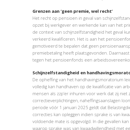
Grenzen aan ‘geen premie, wel recht’
Het recht op pensioen in geval van schijnzelfsta
opzet bij werkgever en werkende kan van het pri
de context van schijnzelfstandigheid het geval kun
verkeerd kwalificeren. Het is aan het pensioenf
gemotiveerd te bepalen dat geen pensioenaansp
premiebetaling heeft plaatsgevonden. Daarnaast 
tegen het pensioenfonds een arbeidsovereenko
Schijnzelfstandigheid en handhavingsmorat
De opheffing van het handhavingsmoratorium leid
volledig kan handhaven op de kwalificatie van arb
mensen als zzp’er inhuren voor werk dat zij niet
correctieverplichtingen, naheffingsaanslagen loo
periode vóór 1 januari 2025 geldt dat Belastingdi
correcties kan opleggen indien sprake is van kwa
voldoende mate is opgevolgd. In die gevallen k
waarop sprake was van kwaadwillendheid met een