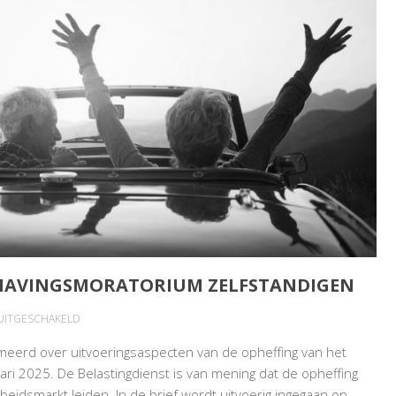
DHAVINGSMORATORIUM ZELFSTANDIGEN
VOOR
 UITGESCHAKELD
PENSIOEN
meerd over uitvoeringsaspecten van de opheffing van het
EN
ri 2025. De Belastingdienst is van mening dat de opheffing
OPHEFFING
rbeidsmarkt leiden. In de brief wordt uitvoerig ingegaan op