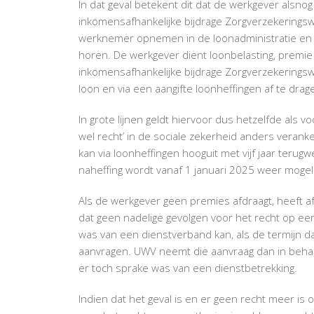
In dat geval betekent dit dat de werkgever als
inkomensafhankelijke bijdrage Zorgverzekerings
werknemer opnemen in de loonadministratie en vo
horen. De werkgever dient loonbelasting, premi
inkomensafhankelijke bijdrage Zorgverzekeringsw
loon en via een aangifte loonheffingen af te drag
In grote lijnen geldt hiervoor dus hetzelfde als 
wel recht’ in de sociale zekerheid anders vera
kan via loonheffingen hooguit met vijf jaar ter
naheffing wordt vanaf 1 januari 2025 weer mogeli
Als de werkgever geen premies afdraagt, heeft af
dat geen nadelige gevolgen voor het recht op een 
was van een dienstverband kan, als de termijn da
aanvragen. UWV neemt die aanvraag dan in behand
er toch sprake was van een dienstbetrekking.
Indien dat het geval is en er geen recht meer is