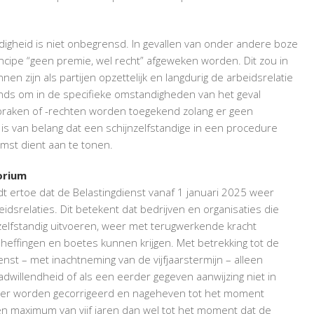
ndigheid is niet onbegrensd. In gevallen van onder andere boze
ncipe “geen premie, wel recht” afgeweken worden. Dit zou in
nen zijn als partijen opzettelijk en langdurig de arbeidsrelatie
onds om in de specifieke omstandigheden van het geval
raken of -rechten worden toegekend zolang er geen
is van belang dat een schijnzelfstandige in een procedure
mst dient aan te tonen.
orium
t ertoe dat de Belastingdienst vanaf 1 januari 2025 weer
eidsrelaties. Dit betekent dat bedrijven en organisaties die
 zelfstandig uitvoeren, weer met terugwerkende kracht
nheffingen en boetes kunnen krijgen. Met betrekking tot de
enst – met inachtneming van de vijfjaarstermijn – alleen
adwillendheid of als een eerder gegeven aanwijzing niet in
an er worden gecorrigeerd en nageheven tot het moment
 maximum van vijf jaren dan wel tot het moment dat de