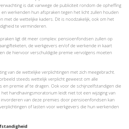
verwachting is dat vanwege de publiciteit rondom de opheffing
 en werkenden hun afspraken tegen het licht zullen houden
met de wettelijke kaders. Dit is noodzakelijk, ook om het
ndigheid te verminderen.
raken ligt dit meer complex: pensioenfondsen zullen op
onaangifteketen, de werkgevers en/of de werkende in kaart
en de hiervoor verschuldigde premie vervolgens moeten
g van de wettelijke verplichtingen met zich meegebracht.
rbeeld steeds wettelijk verplicht geweest om alle
 en premie af te dragen. Ook voor de schijnzelfstandigen die
n het handhavingsmoratorium leidt niet tot een wijziging van
Het invorderen van deze premies door pensioenfondsen kan
 verplichtingen of lasten voor werkgevers die hun werkenden
lfstandigheid