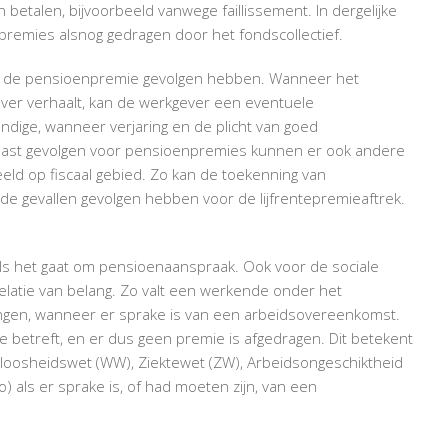
betalen, bijvoorbeeld vanwege faillissement. In dergelijke
premies alsnog gedragen door het fondscollectief.
van de pensioenpremie gevolgen hebben. Wanneer het
ver verhaalt, kan de werkgever een eventuele
ndige, wanneer verjaring en de plicht van goed
Naast gevolgen voor pensioenpremies kunnen er ook andere
beeld op fiscaal gebied. Zo kan de toekenning van
 gevallen gevolgen hebben voor de lijfrentepremieaftrek.
 als het gaat om pensioenaanspraak. Ook voor de sociale
srelatie van belang. Zo valt een werkende onder het
gen, wanneer er sprake is van een arbeidsovereenkomst.
betreft, en er dus geen premie is afgedragen. Dit betekent
kloosheidswet (WW), Ziektewet (ZW), Arbeidsongeschiktheid
) als er sprake is, of had moeten zijn, van een