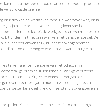
en kunnen claimen zonder dat daar premies voor zijn betaald,
n de verschuldigde premie.
g en risico van de werkgever komt. De werkgever was, en is,
elijk zijn als de premie voor rekening komt van het
door het fondscollectief, de werkgevers en werknemers die
 Dit ondermijnt het draagvlak van het pensioenstelsel. De
eggen is eveneens onwenselijk, nu naast bovengenoemde
ijn en zij niet de dupe mogen worden van wanbetaling van
ies te verhalen ten behoeve van het collectief van
f achterstallige premies zullen innen bij werkgevers zodra
proces kan complex zijn, zeker wanneer het gaat om
alingen over meerdere jaren moeten worden nageheven.
oe de wettelijke mogelijkheid om zelfstandig dwangbevelen
jft.
voorspellen zijn, bestaat er een reëel risico dat sommige