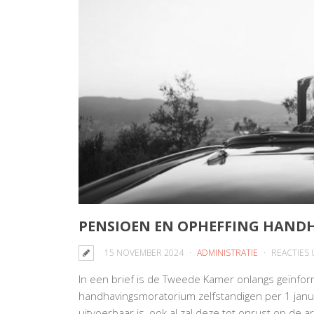
PENSIOEN EN OPHEFFING HAN
15 NOVEMBER 2024
ADMINISTRATIE
REACTIES
In een brief is de Tweede Kamer onlangs geïnfor
handhavingsmoratorium zelfstandigen per 1 janua
uitvoerbaar is, ook al zal deze tot onrust op de a