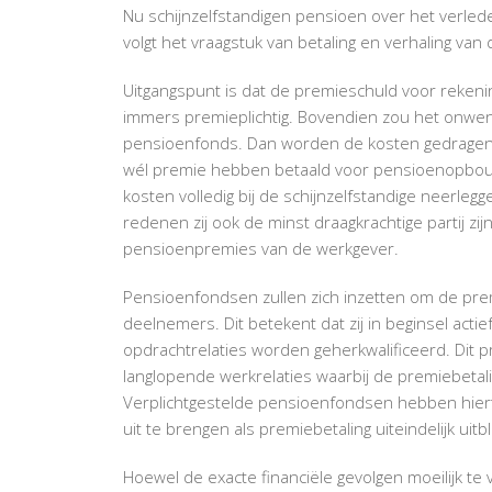
Nu schijnzelfstandigen pensioen over het verled
volgt het vraagstuk van betaling en verhaling va
Uitgangspunt is dat de premieschuld voor rekenin
immers premieplichtig. Bovendien zou het onwens
pensioenfonds. Dan worden de kosten gedragen 
wél premie hebben betaald voor pensioenopbouw.
kosten volledig bij de schijnzelfstandige neerl
redenen zij ook de minst draagkrachtige partij z
pensioenpremies van de werkgever.
Pensioenfondsen zullen zich inzetten om de prem
deelnemers. Dit betekent dat zij in beginsel actie
opdrachtrelaties worden geherkwalificeerd. Dit 
langlopende werkrelaties waarbij de premiebet
Verplichtgestelde pensioenfondsen hebben hiert
uit te brengen als premiebetaling uiteindelijk uitbli
Hoewel de exacte financiële gevolgen moeilijk te 