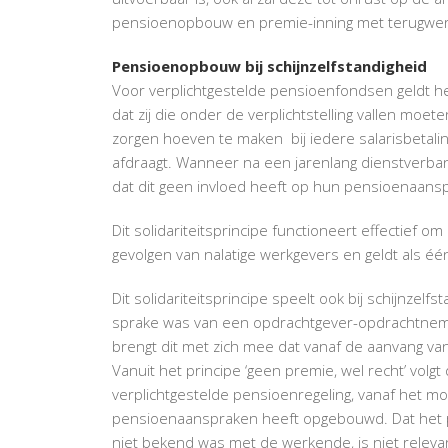
pensioenopbouw en premie-inning met terugwerke
Pensioenopbouw bij schijnzelfstandigheid
Voor verplichtgestelde pensioenfondsen geldt het 
dat zij die onder de verplichtstelling vallen mo
zorgen hoeven te maken bij iedere salarisbetal
afdraagt. Wanneer na een jarenlang dienstverband 
dat dit geen invloed heeft op hun pensioenaans
Dit solidariteitsprincipe functioneert effectief
gevolgen van nalatige werkgevers en geldt als éé
Dit solidariteitsprincipe speelt ook bij schijnzelf
sprake was van een opdrachtgever-opdrachtnem
brengt dit met zich mee dat vanaf de aanvang 
Vanuit het principe ‘geen premie, wel recht’ volg
verplichtgestelde pensioenregeling, vanaf het
pensioenaanspraken heeft opgebouwd. Dat het p
niet bekend was met de werkende, is niet rele