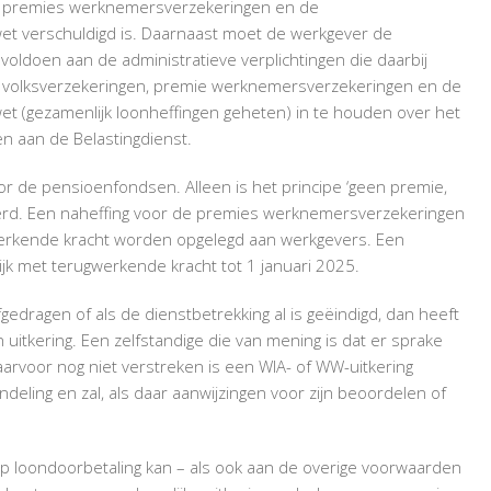
nog premies werknemersverzekeringen en de
wet verschuldigd is. Daarnaast moet de werkgever de
ldoen aan de administratieve verplichtingen die daarbij
e volksverzekeringen, premie werknemersverzekeringen en de
et (gezamenlijk loonheffingen geheten) in te houden over het
en aan de Belastingdienst.
voor de pensioenfondsen. Alleen is het principe ‘geen premie,
nkerd. Een naheffing voor de premies werknemersverzekeringen
ugwerkende kracht worden opgelegd aan werkgevers. Een
jk met terugwerkende kracht tot 1 januari 2025.
gedragen of als de dienstbetrekking al is geëindigd, dan heeft
uitkering. Een zelfstandige die van mening is dat er sprake
arvoor nog niet verstreken is een WIA- of WW-uitkering
eling en zal, als daar aanwijzingen voor zijn beoordelen of
 op loondoorbetaling kan – als ook aan de overige voorwaarden