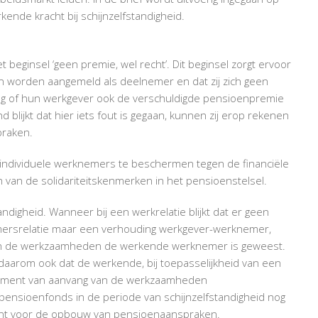
HANDHAVINGSMORATORIUM
nde kracht bij schijnzelfstandigheid.
ZELFSTANDIGEN
beginsel ‘geen premie, wel recht’. Dit beginsel zorgt ervoor
eten worden aangemeld als deelnemer en dat zij zich geen
ing of hun werkgever ook de verschuldigde pensioenpremie
blijkt dat hier iets fout is gegaan, kunnen zij erop rekenen
praken.
 om individuele werknemers te beschermen tegen de financiële
n van de solidariteitskenmerken in het pensioenstelsel.
standigheid. Wanneer bij een werkrelatie blijkt dat er geen
ersrelatie maar een verhouding werkgever-werknemer,
van de werkzaamheden de werkende werknemer is geweest.
t daarom ook dat de werkende, bij toepasselijkheid van een
 moment van aanvang van de werkzaamheden
ensioenfonds in de periode van schijnzelfstandigheid nog
vant voor de opbouw van pensioenaanspraken.