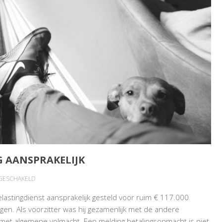
G AANSPRAKELIJK
VOOR
TGESCHAKELD
PASSIEVE
elastingdienst aansprakelijk gesteld voor ruim € 117.000
VOORZITTER
agen. Als voorzitter was hij gezamenlijk met de andere
STICHTING
met algemene volmacht. Een melding betalingsonmacht is niet