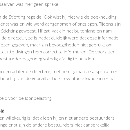
daarvan was hier geen sprake.
n de Stichting regelde. Ook wist hij niet wie de boekhouding
dienst was en wie werd aangenomen of ontslagen. Tijdens zijn
e Stichting geweest. Hij zat vaak in het buitenland en nam
e directeur, zelfs nadat duidelijk werd dat deze informatie
dviezen gegeven, maar zijn bevoegdheden niet gebruikt om
teur te dwingen hem correct te informeren. De voorzitter
bestuurder nagenoeg volledig afzijdig te houden.
schuilen achter de directeur, met hem gemaakte afspraken en
 houding van de voorzitter heeft eventuele kwade intenties
teld voor de loonbelasting.
eld
n willekeurig is, dat alleen hij en niet andere bestuurders
tingdienst zijn de andere bestuurders niet aansprakelijk