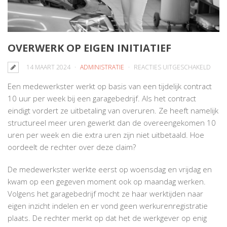
OVERWERK OP EIGEN INITIATIEF
VOO
14 MAART 2024
ADMINISTRATIE
REACTIES UITGESCHAKELD
OVER
Een medewerkster werkt op basis van een tijdelijk contract
OP
10 uur per week bij een garagebedrijf. Als het contract
EIGE
eindigt vordert ze uitbetaling van overuren. Ze heeft namelijk
INITIA
structureel meer uren gewerkt dan de overeengekomen 10
uren per week en die extra uren zijn niet uitbetaald. Hoe
oordeelt de rechter over deze claim?
De medewerkster werkte eerst op woensdag en vrijdag en
kwam op een gegeven moment ook op maandag werken.
Volgens het garagebedrijf mocht ze haar werktijden naar
eigen inzicht indelen en er vond geen werkurenregistratie
plaats. De rechter merkt op dat het de werkgever op enig