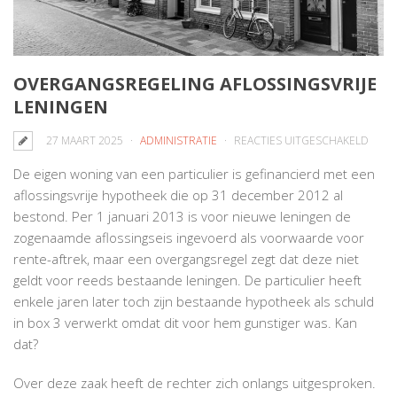
OVERGANGSREGELING AFLOSSINGSVRIJE
LENINGEN
VOO
27 MAART 2025
ADMINISTRATIE
REACTIES UITGESCHAKELD
OVER
De eigen woning van een particulier is gefinancierd met een
AFLOS
aflossingsvrije hypotheek die op 31 december 2012 al
LENI
bestond. Per 1 januari 2013 is voor nieuwe leningen de
zogenaamde aflossingseis ingevoerd als voorwaarde voor
rente-aftrek, maar een overgangsregel zegt dat deze niet
geldt voor reeds bestaande leningen. De particulier heeft
enkele jaren later toch zijn bestaande hypotheek als schuld
in box 3 verwerkt omdat dit voor hem gunstiger was. Kan
dat?
Over deze zaak heeft de rechter zich onlangs uitgesproken.