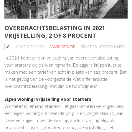
OVERDRACHTSBELASTING IN 2021
VRIJSTELLING, 2 OF 8 PROCENT
VO
1 OKTOBER 2020
ADMINISTRATIE
REACTIES UITGESCHAKELD
OVE
In 2021 komt er een vrijstelling van overdrachtsbelasting
IN
voor starters op de woningmarkt. Beleggers krijgen juist te
202
maken met een tarief van acht in plaats van zes procent. Dat
VRI
is het gevolg van de voorgestelde Wet differentiatie
2
overdrachtsbelasting. Wat zijn de hoofdlijnen?
OF
8
Eigen woning: vrijstelling voor starters
PR
Wanneer is iemand starter? Het gaat om een verkrijger van
een eigen woning die meerderjarig is en jonger dan 35 jaar.
Deze verkrijger moet de woning, anders dan tijdelijk, als
hoofdverblijf gaan gebruiken en mag de vrijstelling niet