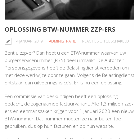
OPLOSSING BTW-NUMMER ZZP-ERS
VOO
4 JANUARI 2019
ADMINISTRATIE
REACTIES UITGESCHAKELD
OPLO
Bent u zzp-er? Dan hebt u een BTW-nummer waarvan uw
BTW-
burgerservicenummer (BSN) deel uitmaakt. De Autoriteit
NUM
Persoonsgegevens heeft de Belastingdienst verboden om
ZZP-
met deze werkwijze door te gaan. Volgens de Belastingdienst
ERS
ontstaan dan uitvoeringsrisico’s. Er is nu een oplossing.
Een commissie van deskundigen heeft een oplossing
bedacht, de zogenaamde factuurvariant. Alle 1,3 miljoen zzp-
ers en eenmanszaken krijgen voor 1 januari 2020 een nieuw
BTW-nummer. Dat nummer moeten ze naar buiten toe
gebruiken, dus op hun facturen en op hun website.