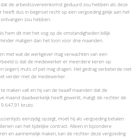
ijn dat de arbeidsovereenkomst geduurd zou hebben als deze
heeft dus in beginsel recht op een vergoeding gelijk aan het
22 ontvangen zou hebben.
ls hem dit met het oog op de omstandigheden billijk
 minder matigen dan het loon voor drie maanden.
en met wat de werkgever mag verwachten van een
orbeeld is dat de medewerker er meerdere keren op
n (eigen) muts of pet mag dragen. Het gedrag verbeterde niet
iet verder met de medewerker.
te maken valt en hij van de twaalf maanden dat de
 maand daadwerkelijk heeft gewerkt, matigt de rechter de
 9.647,91 bruto.
ussentijds eenzijdig opzegt, moet hij als vergoeding betalen
nen van het tijdelijke contract. Alleen in bijzondere
en en aannemelijk maken, kan de rechter deze vergoeding