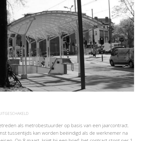
VOOR
 UITGESCHAKELD
ONTSLAG
etreden als metrobestuurder op basis van een jaarcontract.
TIJDENS
mst tussentijds kan worden beëindigd als de werknemer na
OPLEIDING
isen. Op 8 maart krijgt hij een brief: het contract stopt per 1