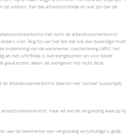
n zal voldoen. Kan dat arbeidsrechtelijk en wat zijn dan de
e arbeidsovereenkomst het recht de arbeidsovereenkomst
 anders over. Nog los van het feit dat ook dan beëindigd moet
lijke instemming van de werknemer, toestemming UWV): het
ig als het schriftelijk is overeengekomen en voor beide
dit geval echter alleen de werkgever het recht deze
ad de arbeidsovereenkomst daarom niet ‘zomaar’ tussentijds
e arbeidsovereenkomst, maar wil wel de vergoeding waarop hij
ever aan de werknemer een vergoeding verschuldigd is gelijk