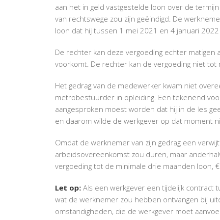
aan het in geld vastgestelde loon over de term
van rechtswege zou zijn geëindigd. De werknemer 
loon dat hij tussen 1 mei 2021 en 4 januari 20
De rechter kan deze vergoeding echter matigen a
voorkomt. De rechter kan de vergoeding niet tot
Het gedrag van de medewerker kwam niet overe
metrobestuurder in opleiding. Een tekenend vo
aangesproken moest worden dat hij in de les gee
en daarom wilde de werkgever op dat moment n
Omdat de werknemer van zijn gedrag een verwijt 
arbeidsovereenkomst zou duren, maar anderhalve
vergoeding tot de minimale drie maanden loon, €
Let op:
Als een werkgever een tijdelijk contract t
wat de werknemer zou hebben ontvangen bij uitdie
omstandigheden, die de werkgever moet aanvoer