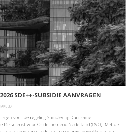
026 SDE++-SUBSIDIE AANVRAGEN
VOOR
HAKELD
ONDERNEMERS
agen voor de regeling Stimulering Duurzame
KUNNEN
j de Rijksdienst voor Ondernemend Nederland (RVO). Met de
OOK
aties en technieken die duurzame energie opwekken of de