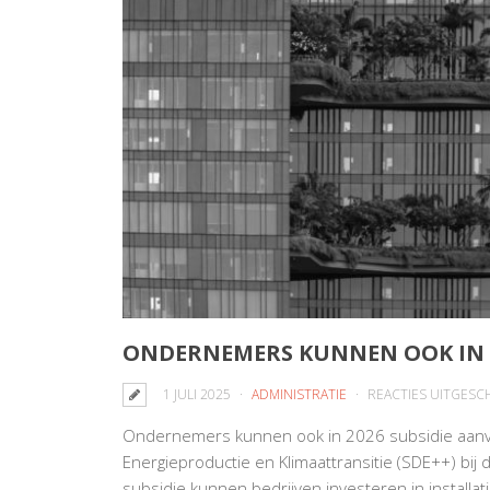
ONDERNEMERS KUNNEN OOK IN 2
1 JULI 2025
ADMINISTRATIE
REACTIES UITGESC
Ondernemers kunnen ook in 2026 subsidie aanvr
Energieproductie en Klimaattransitie (SDE++) bi
subsidie kunnen bedrijven investeren in install