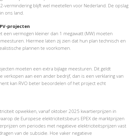
O
2
-vermindering blijft wel meetellen voor Nederland. De opslag
in ons land.
-PV-projecten
et een vermogen kleiner dan 1 megawatt (MW) moeten
meesturen. Hiermee laten zij zien dat hun plan technisch en
nrealistische plannen te voorkomen.
jecten moeten een extra bijlage meesturen. Dit geldt
e verkopen aan een ander bedrijf, dan is een verklaring van
ument kan RVO beter beoordelen of het project echt
riciteit opwekken, vanaf oktober 2025 kwartierprijzen in
r waarop de Europese elektriciteitsbeurs EPEX de marktprijzen
tierprijzen om periodes met negatieve elektriciteitsprijzen vast
edragen van de subsidie. Hoe vaker negatieve