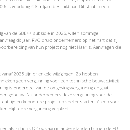
IN
 is voorlopig € 8 miljard beschikbaar. Dit staat in een
2026
SDE++-
SUBSIDIE
AANVRAGEN
g van de SDE++-subsidie in 2026, willen sommige
raag dit jaar. RVO drukt ondernemers op het hart dat zij
oorbereiding van hun project nog niet klaar is. Aanvragen die
 vanaf 2025 zijn er enkele wijzigingen. Zo hebben
hnieken geen vergunning voor een technische bouwactiviteit
nning is onderdeel van de omgevingsvergunning en gaat
van een gebouw. Nu ondernemers deze vergunning voor de
dat tijd en kunnen ze projecten sneller starten. Alleen voor
n blijft deze vergunning verplicht.
gen als zij hun CO
2
opslaan in andere landen binnen de EU