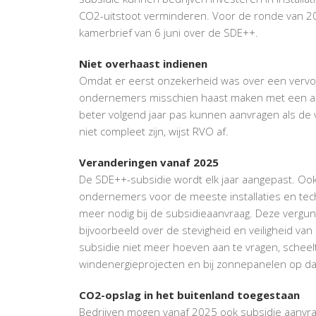
CO2-uitstoot verminderen. Voor de ronde van 2026
kamerbrief van 6 juni over de SDE++.
Niet overhaast indienen
Omdat er eerst onzekerheid was over een vervol
ondernemers misschien haast maken met een aanv
beter volgend jaar pas kunnen aanvragen als de v
niet compleet zijn, wijst RVO af.
Veranderingen vanaf 2025
De SDE++-subsidie wordt elk jaar aangepast. Ook
ondernemers voor de meeste installaties en tec
meer nodig bij de subsidieaanvraag. Deze vergu
bijvoorbeeld over de stevigheid en veiligheid 
subsidie niet meer hoeven aan te vragen, scheelt 
windenergieprojecten en bij zonnepanelen op dake
CO
2
-opslag in het buitenland toegestaan
Bedrijven mogen vanaf 2025 ook subsidie aanvra