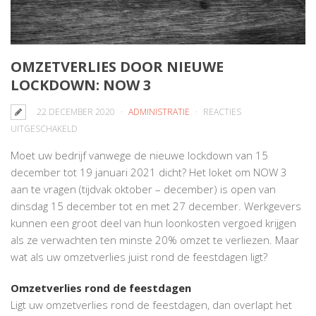
OMZETVERLIES DOOR NIEUWE
LOCKDOWN: NOW 3
22 DECEMBER 2020
ADMINISTRATIE
REACTIES
VOOR
UITGESCHAKELD
OMZETVERLIES
Moet uw bedrijf vanwege de nieuwe lockdown van 15
DOOR
december tot 19 januari 2021 dicht? Het loket om NOW 3
NIEUWE
aan te vragen (tijdvak oktober – december) is open van
LOCKDOWN:
dinsdag 15 december tot en met 27 december. Werkgevers
NOW
kunnen een groot deel van hun loonkosten vergoed krijgen
3
als ze verwachten ten minste 20% omzet te verliezen. Maar
wat als uw omzetverlies juist rond de feestdagen ligt?
Omzetverlies rond de feestdagen
Ligt uw omzetverlies rond de feestdagen, dan overlapt het