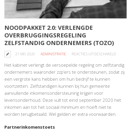
NOODPAKKET 2.0: VERLENGDE
OVERBRUGGINGSREGELING
ZELFSTANDIG ONDERNEMERS (TOZO)
VOOR
21 MEI 2020
ADMINISTRATIE
REACTIES UITGESCHAKELD
NOODPA
Het kabinet verlengt de versoepelde regeling om zelfstandig
2.0:
ondernemers waaronder zzp’ers te ondersteunen, zodat zij
VERLEN
een vergrote kans hebben om hun bedrijf te kunnen
OVERBR
voortzetten. Zelfstandigen kunnen bij hun gemeente
ZELFSTA
aanvullende inkomensondersteuning krijgen voor
ONDERN
levensonderhoud. Deze vult tot eind september 2020 het
(TOZO)
inkomen aan tot het sociaal minimum en hoeft niet te
worden terugbetaald. Wel gelden er extra voorwaarden.
Partnerinkomenstoets