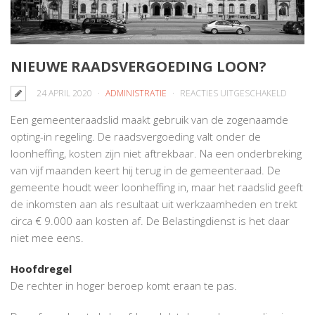
NIEUWE RAADSVERGOEDING LOON?
VOOR
24 APRIL 2020
ADMINISTRATIE
REACTIES UITGESCHAKELD
NIEUW
Een gemeenteraadslid maakt gebruik van de zogenaamde
RAADS
opting-in regeling. De raadsvergoeding valt onder de
LOON?
loonheffing, kosten zijn niet aftrekbaar. Na een onderbreking
van vijf maanden keert hij terug in de gemeenteraad. De
gemeente houdt weer loonheffing in, maar het raadslid geeft
de inkomsten aan als resultaat uit werkzaamheden en trekt
circa € 9.000 aan kosten af. De Belastingdienst is het daar
niet mee eens.
Hoofdregel
De rechter in hoger beroep komt eraan te pas.