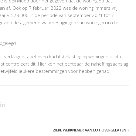
e is beïnvloed door het gegeven dat de woning op dat
an af. Ook op 7 februari 2022 was de woning immers vrij
naar € 528.000 in de periode van september 2021 tot 7
 gezien de algemene waardestijgingen van woningen in die
opgelegd.
 verlaagde tarief overdrachtsbelasting bij woningen kunt u
t controleert dit. Hier kon het echtpaar de naheffingsaanslag
ongetwijfeld leukere bestemmingen voor hebben gehad.
ZIEKE WERKNEMER AAN LOT OVERGELATEN
»