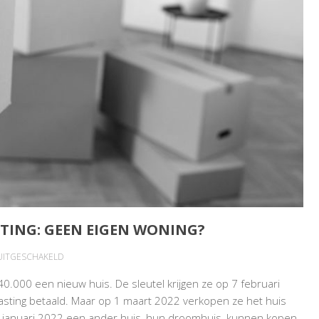
TING: GEEN EIGEN WONING?
VOOR
 UITGESCHAKELD
NAHEFFING
.000 een nieuw huis. De sleutel krijgen ze op 7 februari
OVERDRACHTSBELASTING:
asting betaald. Maar op 1 maart 2022 verkopen ze het huis
GEEN
 januari 2022 een ander huis, hun droomhuis, kunnen kopen,