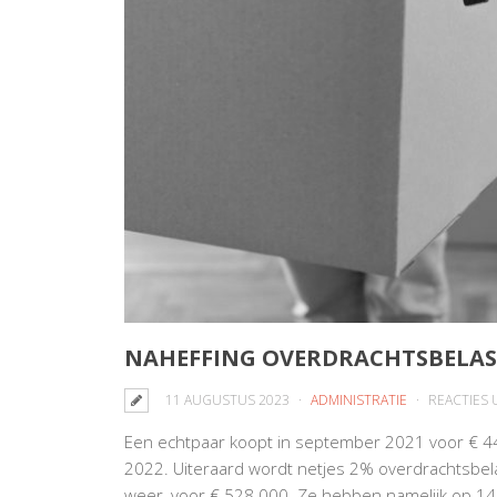
NAHEFFING OVERDRACHTSBELAS
11 AUGUSTUS 2023
ADMINISTRATIE
REACTIES
Een echtpaar koopt in september 2021 voor € 440
2022. Uiteraard wordt netjes 2% overdrachtsbel
weer, voor € 528.000. Ze hebben namelijk op 14