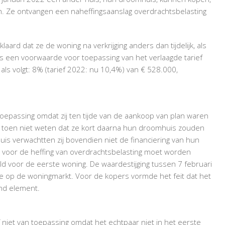
EIGEN
en. Ze ontvangen een naheffingsaanslag overdrachtsbelasting
WONING?
laard dat ze de woning na verkrijging anders dan tijdelijk, als
 is een voorwaarde voor toepassing van het verlaagde tarief
als volgt: 8% (tarief 2022: nu 10,4%) van € 528.000,
 toepassing omdat zij ten tijde van de aankoop van plan waren
 toen niet weten dat ze kort daarna hun droomhuis zouden
huis verwachtten zij bovendien niet de financiering van hun
t voor de heffing van overdrachtsbelasting moet worden
ld voor de eerste woning. De waardestijging tussen 7 februari
 op de woningmarkt. Voor de kopers vormde het feit dat het
nd element.
f niet van toepassing omdat het echtpaar niet in het eerste