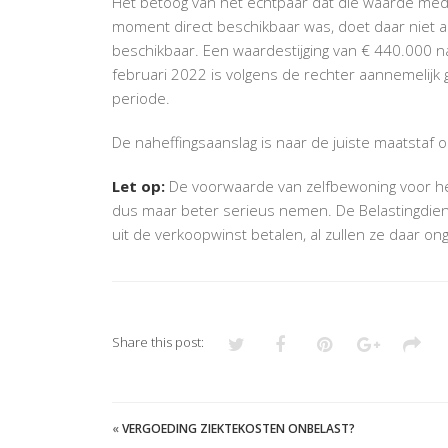
Het betoog van het echtpaar dat die waarde med
moment direct beschikbaar was, doet daar niet a
beschikbaar. Een waardestijging van € 440.000 
februari 2022 is volgens de rechter aannemelijk
periode.
De naheffingsaanslag is naar de juiste maatstaf 
Let op:
De voorwaarde van zelfbewoning voor het
dus maar beter serieus nemen. De Belastingdiens
uit de verkoopwinst betalen, al zullen ze daar 
Share this post:
«
VERGOEDING ZIEKTEKOSTEN ONBELAST?