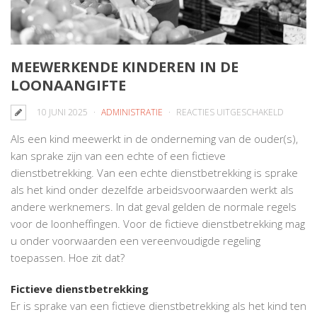
MEEWERKENDE KINDEREN IN DE
LOONAANGIFTE
VOOR
10 JUNI 2025
ADMINISTRATIE
REACTIES UITGESCHAKELD
MEEWE
Als een kind meewerkt in de onderneming van de ouder(s),
KINDER
kan sprake zijn van een echte of een fictieve
IN
dienstbetrekking. Van een echte dienstbetrekking is sprake
DE
als het kind onder dezelfde arbeidsvoorwaarden werkt als
LOONAA
andere werknemers. In dat geval gelden de normale regels
voor de loonheffingen. Voor de fictieve dienstbetrekking mag
u onder voorwaarden een vereenvoudigde regeling
toepassen. Hoe zit dat?
Fictieve dienstbetrekking
Er is sprake van een fictieve dienstbetrekking als het kind ten