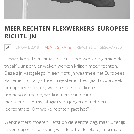
MEER RECHTEN FLEXWERKERS: EUROPESE
RICHTLIJN
VOOR
26 APRIL 2019
ADMINISTRATIE
REACTIES UITGESCHAKELD
MEER
Flexwerkers die minimaal drie uur per week en gemiddeld
RECHT
twaalf uur per vier weken werken krijgen meer rechten.
FLEXW
Deze zijn vastgelegd in een richtlijn waarmee het Europees
EUROP
Parlement onlangs heeft ingestemd. Het gaat bijvoorbeeld
RICHTL
om oproepkrachten, werknemers met korte
arbeidscontracten, werknemers van online
dienstenplatforms, stagiairs en jongeren met een
leercontract. Om welke rechten gaat het?
Werknemers moeten, liefst op de eerste dag, maar uiterlijk
zeven dagen na aanvang van de arbeidsrelatie, informatie